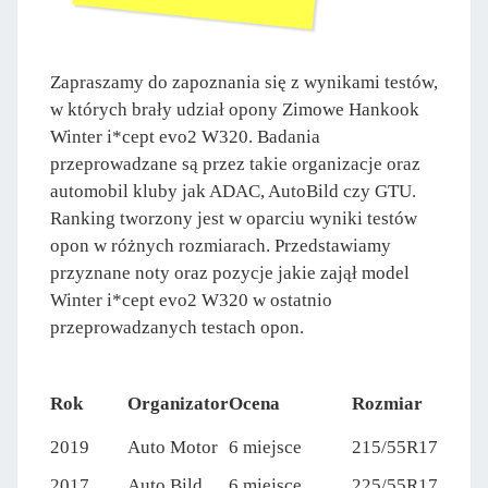
Zapraszamy do zapoznania się z wynikami testów,
w których brały udział opony Zimowe Hankook
Winter i*cept evo2 W320. Badania
przeprowadzane są przez takie organizacje oraz
automobil kluby jak ADAC, AutoBild czy GTU.
Ranking tworzony jest w oparciu wyniki testów
opon w różnych rozmiarach. Przedstawiamy
przyznane noty oraz pozycje jakie zajął model
Winter i*cept evo2 W320 w ostatnio
przeprowadzanych testach opon.
Rok
Organizator
Ocena
Rozmiar
2019
Auto Motor
6 miejsce
215/55R17
2017
Auto Bild
6 miejsce
225/55R17