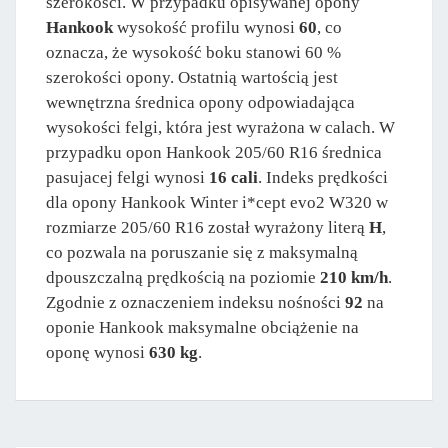
szerokości. W przypadku opisywanej opony
Hankook
wysokość profilu wynosi
60
, co
oznacza, że wysokość boku stanowi 60 %
szerokości opony. Ostatnią wartością jest
wewnętrzna średnica opony odpowiadająca
wysokości felgi, która jest wyrażona w calach. W
przypadku opon Hankook 205/60 R16 średnica
pasujacej felgi wynosi
16 cali
. Indeks prędkości
dla opony Hankook Winter i*cept evo2 W320 w
rozmiarze 205/60 R16 został wyrażony literą
H
,
co pozwala na poruszanie się z maksymalną
dpouszczalną prędkością na poziomie
210 km/h
.
Zgodnie z oznaczeniem indeksu nośności
92
na
oponie Hankook maksymalne obciążenie na
oponę wynosi
630 kg
.