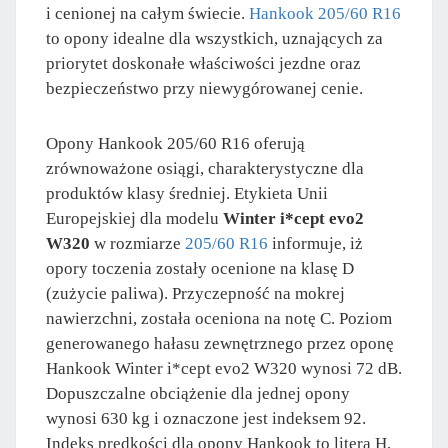
i cenionej na całym świecie.
Hankook 205/60 R16
to opony idealne dla wszystkich, uznających za
priorytet doskonałe właściwości jezdne oraz
bezpieczeństwo przy niewygórowanej cenie.
Opony Hankook 205/60 R16 oferują
zrównoważone osiągi, charakterystyczne dla
produktów klasy średniej. Etykieta Unii
Europejskiej dla modelu
Winter i*cept evo2
W320
w rozmiarze
205/60 R16
informuje, iż
opory toczenia zostały ocenione na klasę D
(zużycie paliwa). Przyczepność na mokrej
nawierzchni, została oceniona na notę C. Poziom
generowanego hałasu zewnętrznego przez oponę
Hankook Winter i*cept evo2 W320 wynosi 72 dB.
Dopuszczalne obciążenie dla jednej opony
wynosi 630 kg i oznaczone jest indeksem 92.
Indeks prędkości dla opony Hankook to litera H,