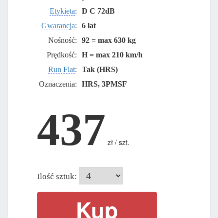
Etykieta
:
D C 72dB
Gwarancja
:
6 lat
Nośność:
92 = max 630 kg
Prędkość:
H = max 210 km/h
Run Flat
:
Tak (HRS)
Oznaczenia:
HRS, 3PMSF
437
zł / szt.
Ilość sztuk: