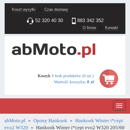
Koszt wysyłki
|
Czas dostawy
52 320 40 30
883 342 352
O firmie
|
Kontakt
Koszyk
# brak produktów (0 szt.)
Wartość koszyka:
0 zł
Nawig
abMoto.pl
Opony Hankook
Hankook Winter i*cept
evo2 W320
Hankook Winter i*cept evo2 W320 205/60