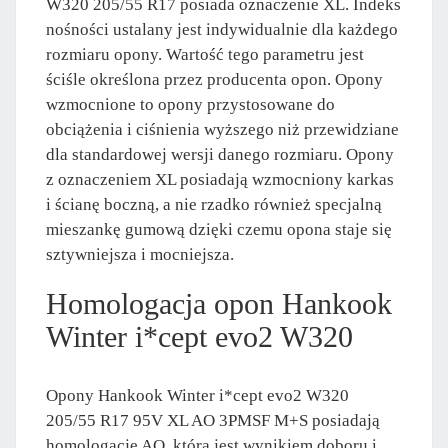
W320 205/55 R17 posiada oznaczenie XL. Indeks
nośności ustalany jest indywidualnie dla każdego
rozmiaru opony. Wartość tego parametru jest
ściśle określona przez producenta opon. Opony
wzmocnione to opony przystosowane do
obciążenia i ciśnienia wyższego niż przewidziane
dla standardowej wersji danego rozmiaru. Opony
z oznaczeniem XL posiadają wzmocniony karkas
i ścianę boczną, a nie rzadko również specjalną
mieszankę gumową dzięki czemu opona staje się
sztywniejsza i mocniejsza.
Homologacja opon Hankook
Winter i*cept evo2 W320
Opony Hankook Winter i*cept evo2 W320
205/55 R17 95V XL AO 3PMSF M+S posiadają
homologację AO, która jest wynikiem doboru i