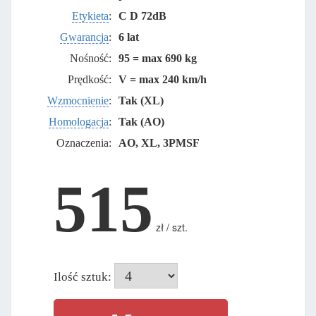
Etykieta
:
C D 72dB
Gwarancja
:
6 lat
Nośność:
95 = max 690 kg
Prędkość:
V = max 240 km/h
Wzmocnienie
:
Tak (XL)
Homologacja
:
Tak (AO)
Oznaczenia:
AO, XL, 3PMSF
515
zł / szt.
Ilość sztuk: