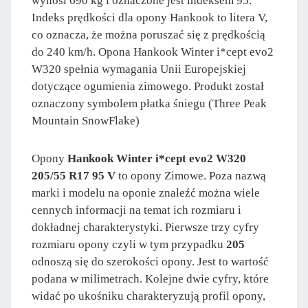
wynosi 690 kg i oznaczone jest indeksem 95.
Indeks prędkości dla opony Hankook to litera V,
co oznacza, że można poruszać się z prędkością
do 240 km/h. Opona Hankook Winter i*cept evo2
W320 spełnia wymagania Unii Europejskiej
dotyczące ogumienia zimowego. Produkt został
oznaczony symbolem płatka śniegu (Three Peak
Mountain SnowFlake)
Opony
Hankook Winter i*cept evo2 W320
205/55 R17 95 V
to opony Zimowe. Poza nazwą
marki i modelu na oponie znaleźć można wiele
cennych informacji na temat ich rozmiaru i
dokładnej charakterystyki. Pierwsze trzy cyfry
rozmiaru opony czyli w tym przypadku
205
odnoszą się do szerokości opony. Jest to wartość
podana w milimetrach. Kolejne dwie cyfry, które
widać po ukośniku charakteryzują profil opony,