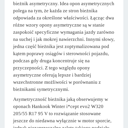
bieżnik asymetryczny. Idea opon asymetrycznych
polega na tym, że każda ze stron bieżnika
odpowiada za określone właściwości. Łącząc dwa
różne wzory opony asymetryczne są w stanie
zaspokoić specyficzne wymagania jazdy zarówno
na suchej i jak mokrej nawierzchni. Innymi słowy,
jedna część bieżnika jest zoptymalizowana pod
kątem poprawy osiągów i sterowności pojazdu,
podczas gdy druga koncentruje się na
przyczepności. Z tego względu opony
asymetryczne oferują lepsze i bardziej
wszechstronne możliwości w porównaniu z
bieżnikami symetrycznymi.
Asymetryczność bieżnika jaką obserwujemy w
oponach Hankook Winter i*cept evo2 W320
205/55 R17 95 V to rozwiązanie stosowane
jeszcze do niedawna wyłącznie w motor sporcie,
jednak niezaprzeczalne zalety takiego podziału