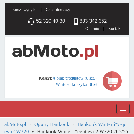
Koszt wysyłki
|
Czas dostawy
52 320 40 30
883 342 352
O firmie
|
Kontakt
Koszyk
# brak produktów (0 szt.)
Wartość koszyka:
0 zł
Nawig
abMoto.pl
Opony Hankook
Hankook Winter i*cept
evo2 W320
Hankook Winter i*cept evo2 W320 205/55