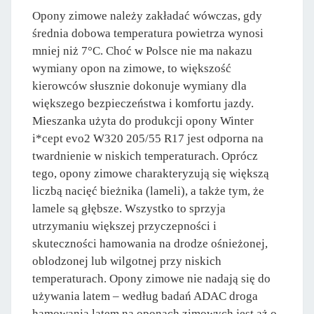
Opony zimowe należy zakładać wówczas, gdy
średnia dobowa temperatura powietrza wynosi
mniej niż 7°C. Choć w Polsce nie ma nakazu
wymiany opon na zimowe, to większość
kierowców słusznie dokonuje wymiany dla
większego bezpieczeństwa i komfortu jazdy.
Mieszanka użyta do produkcji opony Winter
i*cept evo2 W320 205/55 R17 jest odporna na
twardnienie w niskich temperaturach. Oprócz
tego, opony zimowe charakteryzują się większą
liczbą nacięć bieżnika (lameli), a także tym, że
lamele są głębsze. Wszystko to sprzyja
utrzymaniu większej przyczepności i
skuteczności hamowania na drodze ośnieżonej,
oblodzonej lub wilgotnej przy niskich
temperaturach. Opony zimowe nie nadają się do
używania latem – według badań ADAC droga
hamowania latem na oponach zimowych jest aż o