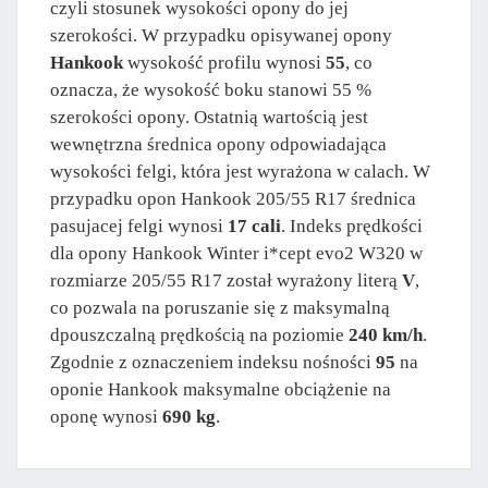
czyli stosunek wysokości opony do jej
szerokości. W przypadku opisywanej opony
Hankook
wysokość profilu wynosi
55
, co
oznacza, że wysokość boku stanowi 55 %
szerokości opony. Ostatnią wartością jest
wewnętrzna średnica opony odpowiadająca
wysokości felgi, która jest wyrażona w calach. W
przypadku opon Hankook 205/55 R17 średnica
pasujacej felgi wynosi
17 cali
. Indeks prędkości
dla opony Hankook Winter i*cept evo2 W320 w
rozmiarze 205/55 R17 został wyrażony literą
V
,
co pozwala na poruszanie się z maksymalną
dpouszczalną prędkością na poziomie
240 km/h
.
Zgodnie z oznaczeniem indeksu nośności
95
na
oponie Hankook maksymalne obciążenie na
oponę wynosi
690 kg
.