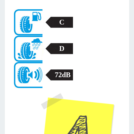
C
D
72dB