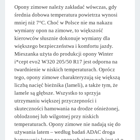
Opony zimowe należy zakładać wówczas, gdy
średnia dobowa temperatura powietrza wynosi
mniej niż 7°C. Choć w Polsce nie ma nakazu
wymiany opon na zimowe, to większość
kierowców słusznie dokonuje wymiany dla
większego bezpieczeństwa i komfortu jazdy.
Mieszanka użyta do produkcji opony Winter
i*cept evo2 W320 205/50 R17 jest odporna na
twardnienie w niskich temperaturach. Oprócz
tego, opony zimowe charakteryzują się większą
liczbą nacięć bieżnika (lameli), a także tym, że
lamele są głębsze. Wszystko to sprzyja
utrzymaniu większej przyczepności i
skuteczności hamowania na drodze ośnieżonej,
oblodzonej lub wilgotnej przy niskich
temperaturach. Opony zimowe nie nadają się do
używania latem – według badań ADAC droga
hamowania latem na oponach zimowych jest aż o