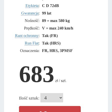
Etykieta
:
C D 72dB
Gwarancja
:
99 lat
Nośność:
89 = max 580 kg
Prędkość:
V = max 240 km/h
Rant ochronny
:
Tak (FR)
Run Flat
:
Tak (HRS)
Oznaczenia:
FR, HRS, 3PMSF
683
zł / szt.
Ilość sztuk: