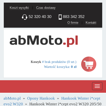
Koszt wysyłki
|
Czas dostawy
52 320 40 30
883 342 352
O firmie
|
Kontakt
Koszyk
# brak produktów (0 szt.)
Wartość koszyka:
0 zł
Nawig
abMoto.pl
Opony Hankook
Hankook Winter i*cept
evo2 W320
Hankook Winter i*cept evo2 W320 205/50