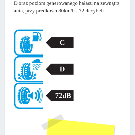
D oraz poziom generowanego hałasu na zewnątrz
auta, przy prędkości 80km/h - 72 decybeli.
C
D
72dB