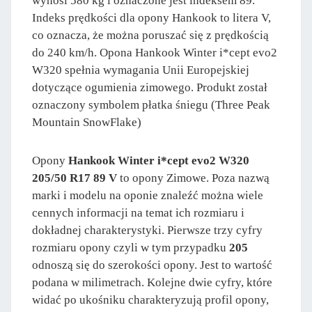
wynosi 580 kg i oznaczone jest indeksem 89.
Indeks prędkości dla opony Hankook to litera V,
co oznacza, że można poruszać się z prędkością
do 240 km/h. Opona Hankook Winter i*cept evo2
W320 spełnia wymagania Unii Europejskiej
dotyczące ogumienia zimowego. Produkt został
oznaczony symbolem płatka śniegu (Three Peak
Mountain SnowFlake)
Opony
Hankook Winter i*cept evo2 W320
205/50 R17 89 V
to opony Zimowe. Poza nazwą
marki i modelu na oponie znaleźć można wiele
cennych informacji na temat ich rozmiaru i
dokładnej charakterystyki. Pierwsze trzy cyfry
rozmiaru opony czyli w tym przypadku
205
odnoszą się do szerokości opony. Jest to wartość
podana w milimetrach. Kolejne dwie cyfry, które
widać po ukośniku charakteryzują profil opony,