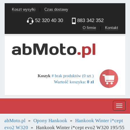
Koszt wysyłki
|
Czas dostawy
52 320 40 30
883 342 352
O firmie
|
Kontakt
Koszyk
# brak produktów (0 szt.)
Wartość koszyka:
0 zł
Nawig
abMoto.pl
Opony Hankook
Hankook Winter i*cept
evo2 W320
Hankook Winter i*cept evo2 W320 195/55