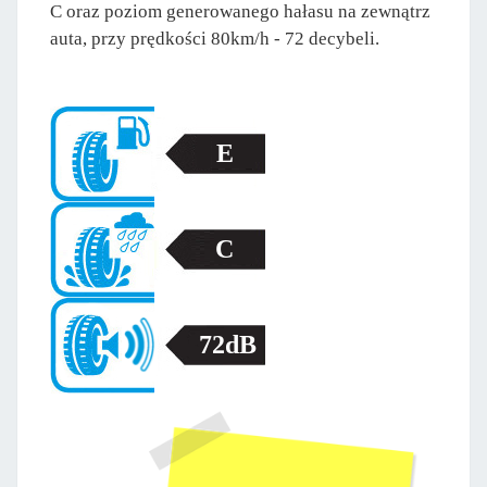
C oraz poziom generowanego hałasu na zewnątrz
auta, przy prędkości 80km/h - 72 decybeli.
E
C
72dB