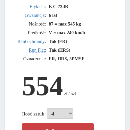
Etykieta
:
E C 72dB
Gwarancja
:
6 lat
Nośność:
87 = max 545 kg
Prędkość:
V = max 240 km/h
Rant ochronny
:
Tak (FR)
Run Flat
:
Tak (HRS)
Oznaczenia:
FR, HRS, 3PMSF
554
zł / szt.
Ilość sztuk: