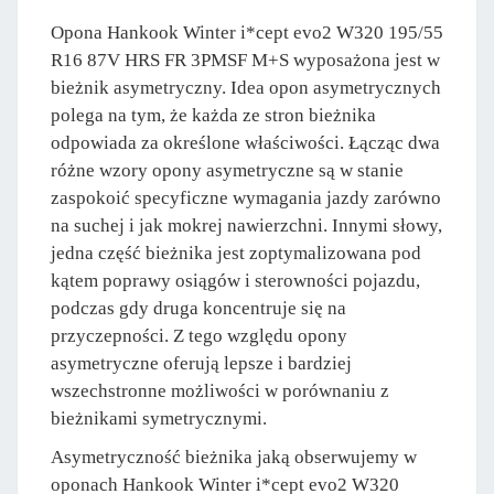
Opona Hankook Winter i*cept evo2 W320 195/55
R16 87V HRS FR 3PMSF M+S wyposażona jest w
bieżnik asymetryczny. Idea opon asymetrycznych
polega na tym, że każda ze stron bieżnika
odpowiada za określone właściwości. Łącząc dwa
różne wzory opony asymetryczne są w stanie
zaspokoić specyficzne wymagania jazdy zarówno
na suchej i jak mokrej nawierzchni. Innymi słowy,
jedna część bieżnika jest zoptymalizowana pod
kątem poprawy osiągów i sterowności pojazdu,
podczas gdy druga koncentruje się na
przyczepności. Z tego względu opony
asymetryczne oferują lepsze i bardziej
wszechstronne możliwości w porównaniu z
bieżnikami symetrycznymi.
Asymetryczność bieżnika jaką obserwujemy w
oponach Hankook Winter i*cept evo2 W320