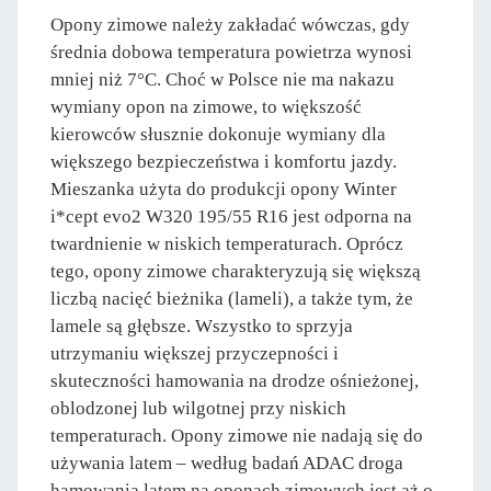
Opony zimowe należy zakładać wówczas, gdy
średnia dobowa temperatura powietrza wynosi
mniej niż 7°C. Choć w Polsce nie ma nakazu
wymiany opon na zimowe, to większość
kierowców słusznie dokonuje wymiany dla
większego bezpieczeństwa i komfortu jazdy.
Mieszanka użyta do produkcji opony Winter
i*cept evo2 W320 195/55 R16 jest odporna na
twardnienie w niskich temperaturach. Oprócz
tego, opony zimowe charakteryzują się większą
liczbą nacięć bieżnika (lameli), a także tym, że
lamele są głębsze. Wszystko to sprzyja
utrzymaniu większej przyczepności i
skuteczności hamowania na drodze ośnieżonej,
oblodzonej lub wilgotnej przy niskich
temperaturach. Opony zimowe nie nadają się do
używania latem – według badań ADAC droga
hamowania latem na oponach zimowych jest aż o