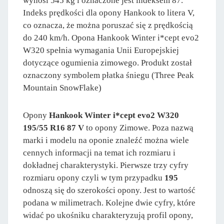
wynosi 545 kg i oznaczone jest indeksem 87.
Indeks prędkości dla opony Hankook to litera V,
co oznacza, że można poruszać się z prędkością
do 240 km/h. Opona Hankook Winter i*cept evo2
W320 spełnia wymagania Unii Europejskiej
dotyczące ogumienia zimowego. Produkt został
oznaczony symbolem płatka śniegu (Three Peak
Mountain SnowFlake)
Opony
Hankook Winter i*cept evo2 W320
195/55 R16 87 V
to opony Zimowe. Poza nazwą
marki i modelu na oponie znaleźć można wiele
cennych informacji na temat ich rozmiaru i
dokładnej charakterystyki. Pierwsze trzy cyfry
rozmiaru opony czyli w tym przypadku
195
odnoszą się do szerokości opony. Jest to wartość
podana w milimetrach. Kolejne dwie cyfry, które
widać po ukośniku charakteryzują profil opony,