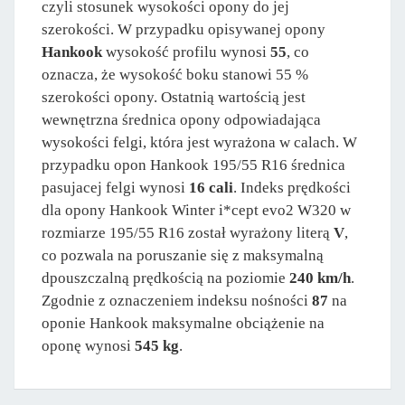
czyli stosunek wysokości opony do jej
szerokości. W przypadku opisywanej opony
Hankook
wysokość profilu wynosi
55
, co
oznacza, że wysokość boku stanowi 55 %
szerokości opony. Ostatnią wartością jest
wewnętrzna średnica opony odpowiadająca
wysokości felgi, która jest wyrażona w calach. W
przypadku opon Hankook 195/55 R16 średnica
pasujacej felgi wynosi
16 cali
. Indeks prędkości
dla opony Hankook Winter i*cept evo2 W320 w
rozmiarze 195/55 R16 został wyrażony literą
V
,
co pozwala na poruszanie się z maksymalną
dpouszczalną prędkością na poziomie
240 km/h
.
Zgodnie z oznaczeniem indeksu nośności
87
na
oponie Hankook maksymalne obciążenie na
oponę wynosi
545 kg
.