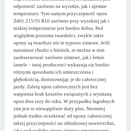
odporność zarówno na wysokie, jak i ujemne
temperatury. Tym samym przyczepność opon
Z401 215/55 R16 zarówno przy wysokiej jak i
niskiej temperaturze jest bardzo dobra. Pod
względem poziomu twardości, zwykle takie
opony są twardsze niż te typowo zimowe. Jeśli
natomiast chodzi o bieżnik, to można w nim
zaobserwować zarówno zimowe, jak i letnie
lamele – tutaj producenci wykazują się bardzo
różnymi sposobami ich umieszczenia i
głębokością, dostosowując je do całorocznej
jazdy. Zaletą opon całorocznych jest bez
wątpienia brak kosztów związanych z wymianą
opon dwa razy do roku. W przypadku łagodnych
zim jest to niewątpliwie duży plus. Niemniej
jednak trudno oczekiwać od opony całorocznej
takiej przyczepności na oblodzonej nawierzchni,
jaką wykazałaby opona zimowa renomowanej