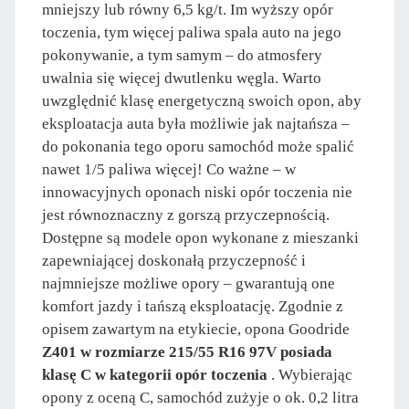
mniejszy lub równy 6,5 kg/t. Im wyższy opór
toczenia, tym więcej paliwa spala auto na jego
pokonywanie, a tym samym – do atmosfery
uwalnia się więcej dwutlenku węgla. Warto
uwzględnić klasę energetyczną swoich opon, aby
eksploatacja auta była możliwie jak najtańsza –
do pokonania tego oporu samochód może spalić
nawet 1/5 paliwa więcej! Co ważne – w
innowacyjnych oponach niski opór toczenia nie
jest równoznaczny z gorszą przyczepnością.
Dostępne są modele opon wykonane z mieszanki
zapewniającej doskonałą przyczepność i
najmniejsze możliwe opory – gwarantują one
komfort jazdy i tańszą eksploatację. Zgodnie z
opisem zawartym na etykiecie, opona Goodride
Z401 w rozmiarze 215/55 R16 97V posiada
klasę C w kategorii opór toczenia
. Wybierając
opony z oceną C, samochód zużyje o ok. 0,2 litra