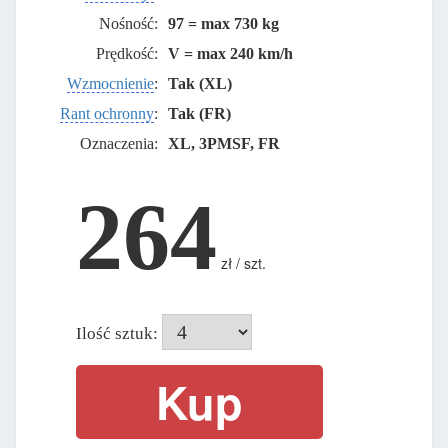
Nośność:
97 = max 730 kg
Prędkość:
V = max 240 km/h
Wzmocnienie
:
Tak (XL)
Rant ochronny
:
Tak (FR)
Oznaczenia:
XL, 3PMSF, FR
264
zł / szt.
Ilość sztuk: