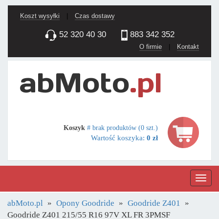
Koszt wysyłki
|
Czas dostawy
52 320 40 30
883 342 352
O firmie
|
Kontakt
Koszyk
# brak produktów (0 szt.)
Wartość koszyka:
0 zł
Nawig
abMoto.pl
Opony Goodride
Goodride Z401
Goodride Z401 215/55 R16 97V XL FR 3PMSF