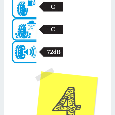
C
C
72dB