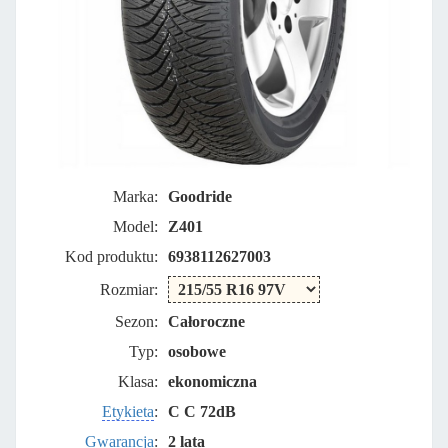
Marka:
Goodride
Model:
Z401
Kod produktu:
6938112627003
Rozmiar:
Sezon:
Całoroczne
Typ:
osobowe
Klasa:
ekonomiczna
Etykieta
:
C C 72dB
Gwarancja
:
2 lata