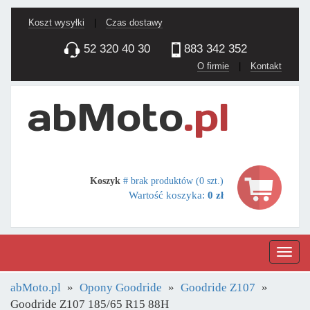
Koszt wysyłki
|
Czas dostawy
52 320 40 30
883 342 352
O firmie
|
Kontakt
Koszyk
# brak produktów (0 szt.)
Wartość koszyka:
0 zł
Nawig
abMoto.pl
Opony Goodride
Goodride Z107
Goodride Z107 185/65 R15 88H