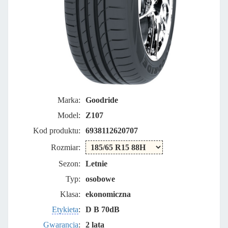
Marka:
Goodride
Model:
Z107
Kod produktu:
6938112620707
Rozmiar:
Sezon:
Letnie
Typ:
osobowe
Klasa:
ekonomiczna
Etykieta
:
D B 70dB
Gwarancja
:
2 lata