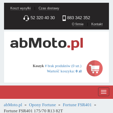
Koszt wysyłki
|
Czas dostawy
52 320 40 30
883 342 352
O firmie
|
Kontakt
Koszyk
# brak produktów (0 szt.)
Wartość koszyka:
0 zł
Nawig
abMoto.pl
Opony Fortune
Fortune FSR401
Fortune FSR401 175/70 R13 82T