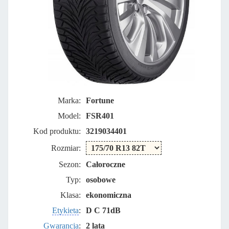
Marka:
Fortune
Model:
FSR401
Kod produktu:
3219034401
Rozmiar:
Sezon:
Całoroczne
Typ:
osobowe
Klasa:
ekonomiczna
Etykieta
:
D C 71dB
Gwarancja
:
2 lata