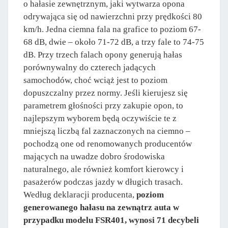
o hałasie zewnętrznym, jaki wytwarza opona
odrywająca się od nawierzchni przy prędkości 80
km/h. Jedna ciemna fala na grafice to poziom 67-
68 dB, dwie – około 71-72 dB, a trzy fale to 74-75
dB. Przy trzech falach opony generują hałas
porównywalny do czterech jadących
samochodów, choć wciąż jest to poziom
dopuszczalny przez normy. Jeśli kierujesz się
parametrem głośności przy zakupie opon, to
najlepszym wyborem będą oczywiście te z
mniejszą liczbą fal zaznaczonych na ciemno –
pochodzą one od renomowanych producentów
mających na uwadze dobro środowiska
naturalnego, ale również komfort kierowcy i
pasażerów podczas jazdy w długich trasach.
Według deklaracji producenta,
poziom
generowanego hałasu na zewnątrz auta w
przypadku modelu FSR401, wynosi 71 decybeli