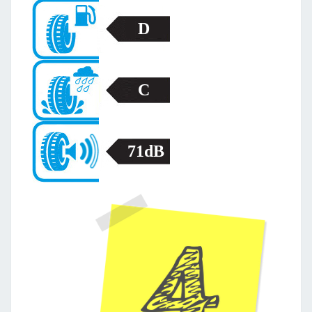
D
C
71dB