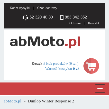
Koszt wysyłki
|
Czas dostawy
52 320 40 30
883 342 352
O firmie
|
Kontakt
Koszyk
# brak produktów (0 szt.)
Wartość koszyka:
0 zł
Nawig
abMoto.pl
Dunlop Winter Response 2