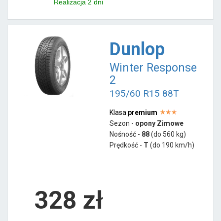
Realizacja 2 dni
Dunlop
Winter Response
2
195/60 R15 88T
Klasa
premium
Sezon -
opony Zimowe
Nośność -
88
(do 560 kg)
Prędkość -
T
(do 190 km/h)
328 zł