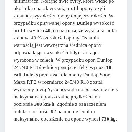
milimetrach. Kolejne dwie cyfry, które widać po
ukośniku charakteryzują profil opony, czyli
stosunek wysokości opony do jej szerokości. W
przypadku opisywanej opony
Dunlop
wysokość
profilu wynosi
40
, co oznacza, że wysokość boku
stanowi 40 % szerokości opony. Ostatnią
wartością jest wewnętrzna średnica opony
odpowiadająca wysokości felgi, która jest
wyrażona w calach. W przypadku opon Dunlop
245/40 R18 średnica pasujacej felgi wynosi
18
cali
. Indeks prędkości dla opony Dunlop Sport
Maxx RT 2 w rozmiarze 245/40 R18 został
wyrażony literą
Y
, co pozwala na poruszanie się z
maksymalną dpouszczalną prędkością na
poziomie
300 km/h
. Zgodnie z oznaczeniem
indeksu nośności
97
na oponie Dunlop
maksymalne obciążenie na oponę wynosi
730 kg
.