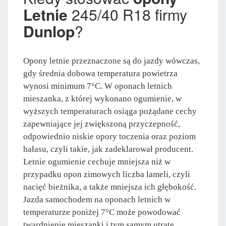
Letnie
245/40 R18 firmy
Dunlop
?
Opony letnie przeznaczone są do jazdy wówczas,
gdy średnia dobowa temperatura powietrza
wynosi minimum 7°C. W oponach letnich
mieszanka, z której wykonano ogumienie, w
wyższych temperaturach osiąga pożądane cechy
zapewniające jej zwiększoną przyczepność,
odpowiednio niskie opory toczenia oraz poziom
hałasu, czyli takie, jak zadeklarował producent.
Letnie ogumienie cechuje mniejsza niż w
przypadku opon zimowych liczba lameli, czyli
nacięć bieżnika, a także mniejsza ich głębokość.
Jazda samochodem na oponach letnich w
temperaturze poniżej 7°C może powodować
twardnienie mieszanki i tym samym utratę