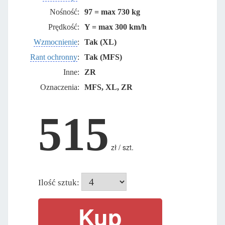
Nośność:
97 = max 730 kg
Prędkość:
Y = max 300 km/h
Wzmocnienie
:
Tak (XL)
Rant ochronny
:
Tak (MFS)
Inne:
ZR
Oznaczenia:
MFS, XL, ZR
515
zł / szt.
Ilość sztuk: