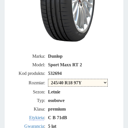
Marka:
Dunlop
Model:
Sport Maxx RT 2
Kod produktu:
532694
Rozmiar:
Sezon:
Letnie
Typ:
osobowe
Klasa:
premium
Etykieta
:
C B 71dB
Gwarancja
:
5 lat