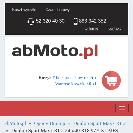
Koszt wysyłki
|
Czas dostawy
52 320 40 30
883 342 352
O firmie
|
Kontakt
Koszyk
# brak produktów (0 szt.)
Wartość koszyka:
0 zł
Nawig
abMoto.pl
Opony Dunlop
Dunlop Sport Maxx RT 2
Dunlop Sport Maxx RT 2 245/40 R18 97Y XL MFS