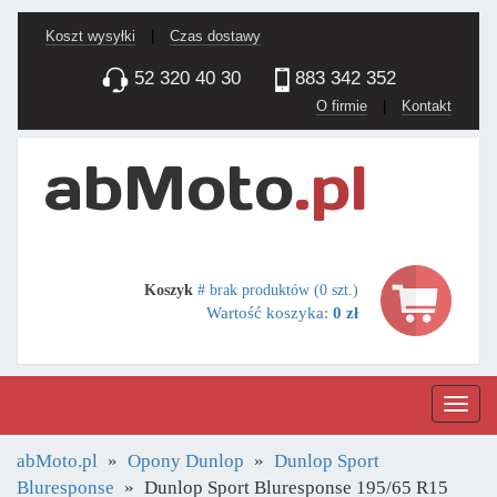
Koszt wysyłki
|
Czas dostawy
52 320 40 30
883 342 352
O firmie
|
Kontakt
Koszyk
# brak produktów (0 szt.)
Wartość koszyka:
0 zł
Nawig
abMoto.pl
Opony Dunlop
Dunlop Sport
Bluresponse
Dunlop Sport Bluresponse 195/65 R15