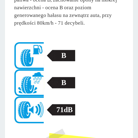
nawierzchni - ocena B oraz poziom
generowanego hałasu na zewnątrz auta, przy
prędkości 80km/h - 71 decybeli.
B
B
71dB