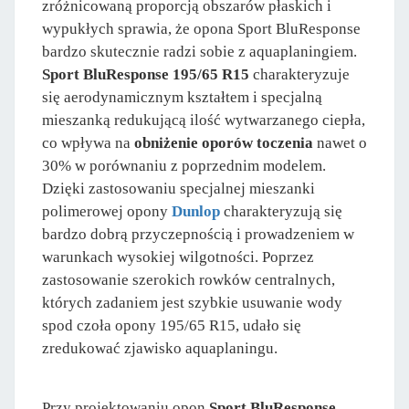
zróżnicowaną proporcją obszarów płaskich i
wypukłych sprawia, że opona Sport BluResponse
bardzo skutecznie radzi sobie z aquaplaningiem.
Sport BluResponse 195/65 R15
charakteryzuje
się aerodynamicznym kształtem i specjalną
mieszanką redukującą ilość wytwarzanego ciepła,
co wpływa na
obniżenie oporów toczenia
nawet o
30% w porównaniu z poprzednim modelem.
Dzięki zastosowaniu specjalnej mieszanki
polimerowej opony
Dunlop
charakteryzują się
bardzo dobrą przyczepnością i prowadzeniem w
warunkach wysokiej wilgotności. Poprzez
zastosowanie szerokich rowków centralnych,
których zadaniem jest szybkie usuwanie wody
spod czoła opony 195/65 R15, udało się
zredukować zjawisko aquaplaningu.
Przy projektowaniu opon
Sport BluResponse