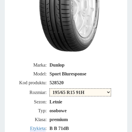
Marka:
Dunlop
Model:
Sport Bluresponse
Kod produktu:
528520
Rozmiar:
Sezon:
Letnie
Typ:
osobowe
Klasa:
premium
Etykieta
:
B B 71dB