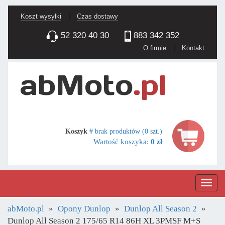
Koszt wysyłki
|
Czas dostawy
52 320 40 30
883 342 352
O firmie
|
Kontakt
Koszyk
# brak produktów (0 szt.)
Wartość koszyka:
0 zł
Nawig
abMoto.pl
Opony Dunlop
Dunlop All Season 2
Dunlop All Season 2 175/65 R14 86H XL 3PMSF M+S