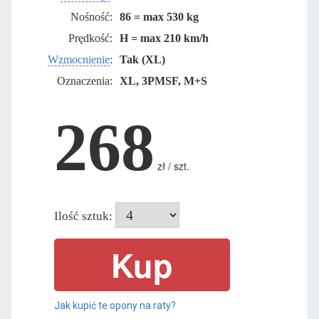
Nośność:
86 = max 530 kg
Prędkość:
H = max 210 km/h
Wzmocnienie
:
Tak (XL)
Oznaczenia:
XL, 3PMSF, M+S
268
zł / szt.
Ilość sztuk:
Jak kupić te opony na raty?