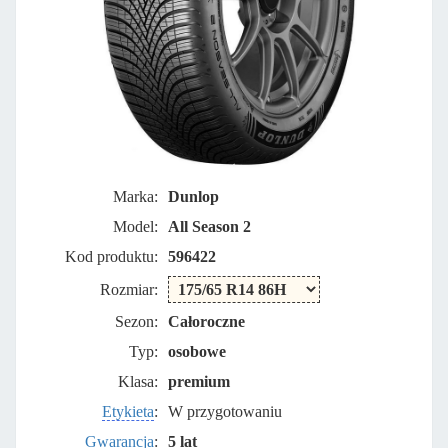
Marka:
Dunlop
Model:
All Season 2
Kod produktu:
596422
Rozmiar:
Sezon:
Całoroczne
Typ:
osobowe
Klasa:
premium
Etykieta
:
W przygotowaniu
Gwarancja
:
5 lat