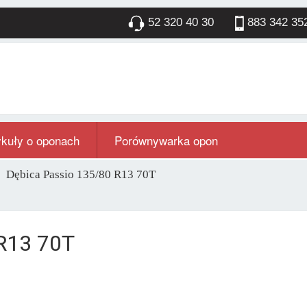
52 320 40 30
883 342 35
ykuły o oponach
Porównywarka opon
Dębica Passio 135/80 R13 70T
 R13 70T