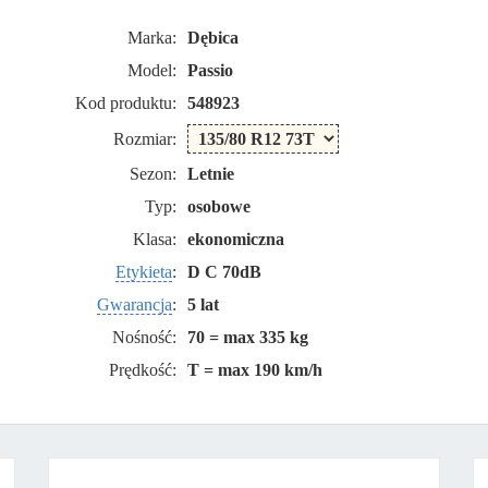
Marka:
Dębica
Model:
Passio
Kod produktu:
548923
Rozmiar:
Sezon:
Letnie
Typ:
osobowe
Klasa:
ekonomiczna
Etykieta
:
D C 70dB
Gwarancja
:
5 lat
Nośność:
70 = max 335 kg
Prędkość:
T = max 190 km/h