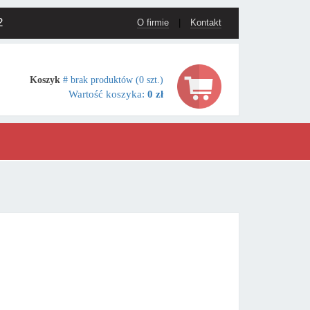
2
O firmie
|
Kontakt
Koszyk
# brak produktów (0 szt.)
Wartość koszyka:
0 zł