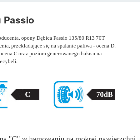
u
Passio
oducenta, opony Dębica Passio 135/80 R13 70T
nia, przekładające się na spalanie paliwa - ocena D,
 ocena C oraz poziom generowanego hałasu na
ecybeli.
C
70dB
na "C" w hamowaniu na mokrej nawierzchni