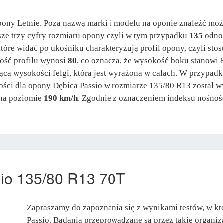
pony Letnie. Poza nazwą marki i modelu na oponie znaleźć moż
wsze trzy cyfry rozmiaru opony czyli w tym przypadku
135
odnos
które widać po ukośniku charakteryzują profil opony, czyli sto
ść profilu wynosi
80
, co oznacza, że wysokość boku stanowi 
ąca wysokości felgi, która jest wyrażona w calach. W przypad
kości dla opony Dębica Passio w rozmiarze 135/80 R13 został w
 na poziomie
190 km/h
. Zgodnie z oznaczeniem indeksu nośnoś
io 135/80 R13 70T
Zapraszamy do zapoznania się z wynikami testów, w kt
Passio. Badania przeprowadzane są przez takie organi