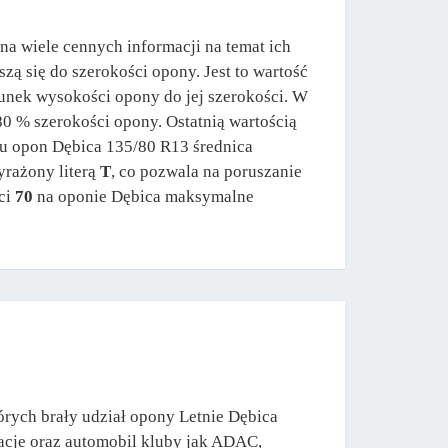
na wiele cennych informacji na temat ich
zą się do szerokości opony. Jest to wartość
sunek wysokości opony do jej szerokości. W
80 % szerokości opony. Ostatnią wartością
ku opon Dębica 135/80 R13 średnica
yrażony literą
T
, co pozwala na poruszanie
ci
70
na oponie Dębica maksymalne
órych brały udział opony Letnie Dębica
zacje oraz automobil kluby jak ADAC,