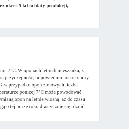
z okres 5 lat od daty produkcji,
mum 7°C. W oponach letnich mieszanka, z
ną przyczepność, odpowiednio niskie opory
 niż w przypadku opon zimowych liczba
emperaturze poniżej 7°C może powodować
mianą opon na letnie wiosną, aż do czasu
ą o tej porze roku drastycznie się różnić.