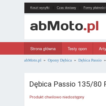
Koszt wysyłki
|
Czas dostawy
|
Formy płatności
Strona główna
Testy opon
Art
abMoto.pl
Opony Dębica
Dębica Passio
Dębica Passio 135/80
Produkt chwilowo niedostępny