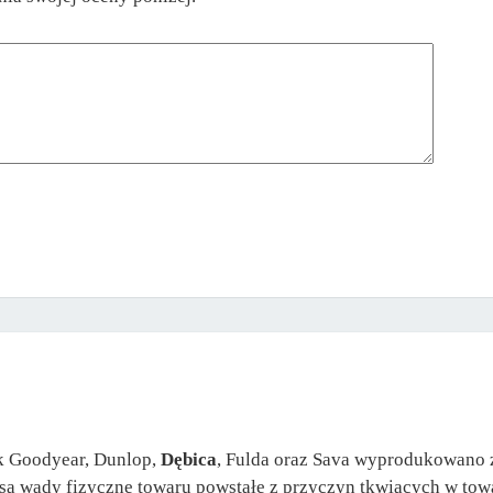
k Goodyear, Dunlop,
Dębica
, Fulda oraz Sava wyprodukowano 
 są wady fizyczne towaru powstałe z przyczyn tkwiących w to