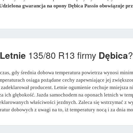
Udzielona gwarancja na opony Dębica Passio obowiązuje prze
Letnie
135/80 R13 firmy
Dębica
?
czas, gdy średnia dobowa temperatura powietrza wynosi mini
peraturach osiąga pożądane cechy zapewniające jej zwiększo
jak zadeklarował producent. Letnie ogumienie cechuje mniejsza
ejsza ich głębokość. Jazda samochodem na oponach letnich w t
eklarowanych właściwości jezdnych. Zaleca się wstrzymać z wy
ratur dobowych z uwagi na to, iż temperatury nocą i za dnia mog