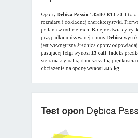
Opony
Dębica Passio 135/80 R13 70 T
to o
rozmiaru i dokładnej charakterystyki. Pier
podana w milimetrach. Kolejne dwie cyfry, 
przypadku opisywanej opony
Dębica
wysoko
jest wewnętrzna średnica opony odpowiadaj
pasujacej felgi wynosi
13 cali
. Indeks pręd
się z maksymalną dpouszczalną prędkością
obciążenie na oponę wynosi
335 kg
.
Test opon
Dębica Pass