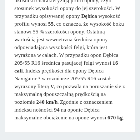
ukośniku charakteryzują profil opony, czyli
stosunek wysokości opony do jej szerokości. W
przypadku opisywanej opony
Dębica
wysokość
profilu wynosi
55
, co oznacza, że wysokość boku
stanowi 55 % szerokości opony. Ostatnią
wartością jest wewnętrzna średnica opony
odpowiadająca wysokości felgi, która jest
wyrażona w calach. W przypadku opon Dębica
205/55 R16 średnica pasujacej felgi wynosi
16
cali
. Indeks prędkości dla opony Dębica
Navigator 3 w rozmiarze 205/55 R16 został
wyrażony literą
V
, co pozwala na poruszanie się z
maksymalną dpouszczalną prędkością na
poziomie
240 km/h
. Zgodnie z oznaczeniem
indeksu nośności
94
na oponie Dębica
maksymalne obciążenie na oponę wynosi
670 kg
.