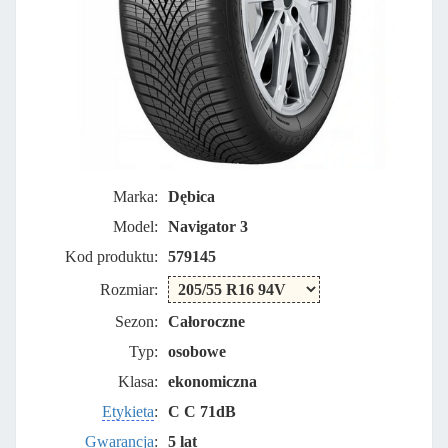
Marka:
Dębica
Model:
Navigator 3
Kod produktu:
579145
Rozmiar:
Sezon:
Całoroczne
Typ:
osobowe
Klasa:
ekonomiczna
Etykieta
:
C C 71dB
Gwarancja
:
5 lat