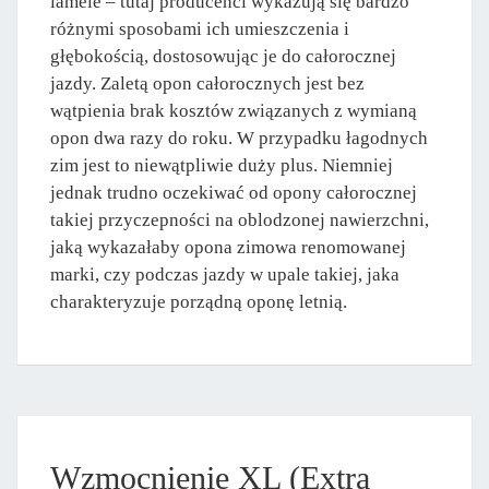
lamele – tutaj producenci wykazują się bardzo
różnymi sposobami ich umieszczenia i
głębokością, dostosowując je do całorocznej
jazdy. Zaletą opon całorocznych jest bez
wątpienia brak kosztów związanych z wymianą
opon dwa razy do roku. W przypadku łagodnych
zim jest to niewątpliwie duży plus. Niemniej
jednak trudno oczekiwać od opony całorocznej
takiej przyczepności na oblodzonej nawierzchni,
jaką wykazałaby opona zimowa renomowanej
marki, czy podczas jazdy w upale takiej, jaka
charakteryzuje porządną oponę letnią.
Wzmocnienie XL (Extra