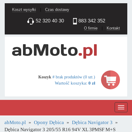
Koszt wysyłki
|
Czas dostawy
52 320 40 30
883 342 352
O firmie
|
Kontakt
Koszyk
# brak produktów (0 szt.)
Wartość koszyka:
0 zł
Nawig
abMoto.pl
Opony Dębica
Dębica Navigator 3
Dębica Navigator 3 205/55 R16 94V XL 3PMSF M+S