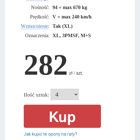
Nośność:
94 = max 670 kg
Prędkość:
V = max 240 km/h
Wzmocnienie
:
Tak (XL)
Oznaczenia:
XL, 3PMSF, M+S
282
zł / szt.
Ilość sztuk:
Jak kupić te opony na raty?