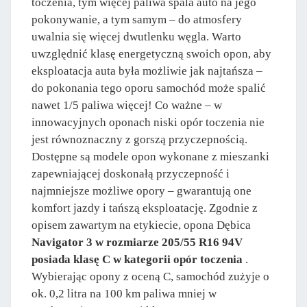
toczenia, tym więcej paliwa spala auto na jego
pokonywanie, a tym samym – do atmosfery
uwalnia się więcej dwutlenku węgla. Warto
uwzględnić klasę energetyczną swoich opon, aby
eksploatacja auta była możliwie jak najtańsza –
do pokonania tego oporu samochód może spalić
nawet 1/5 paliwa więcej! Co ważne – w
innowacyjnych oponach niski opór toczenia nie
jest równoznaczny z gorszą przyczepnością.
Dostępne są modele opon wykonane z mieszanki
zapewniającej doskonałą przyczepność i
najmniejsze możliwe opory – gwarantują one
komfort jazdy i tańszą eksploatację. Zgodnie z
opisem zawartym na etykiecie, opona Dębica
Navigator 3 w rozmiarze 205/55 R16 94V
posiada klasę C w kategorii opór toczenia
.
Wybierając opony z oceną C, samochód zużyje o
ok. 0,2 litra na 100 km paliwa mniej w