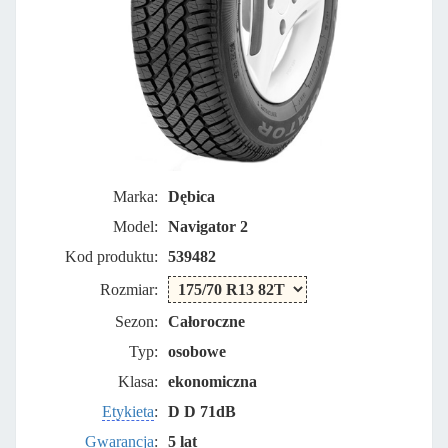
Marka:
Dębica
Model:
Navigator 2
Kod produktu:
539482
Rozmiar:
Sezon:
Całoroczne
Typ:
osobowe
Klasa:
ekonomiczna
Etykieta
:
D D 71dB
Gwarancja
:
5 lat