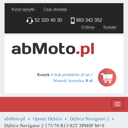
Koszt wysyłki
|
Czas dostawy
52 320 40 30
883 342 352
O firmie
|
Kontakt
Koszyk
# brak produktów (0 szt.)
Wartość koszyka:
0 zł
Nawig
abMoto.pl
Opony Dębica
Dębica Navigator 2
Dębica Navigator 2 175/70 R13 82T 3PMSF M+S