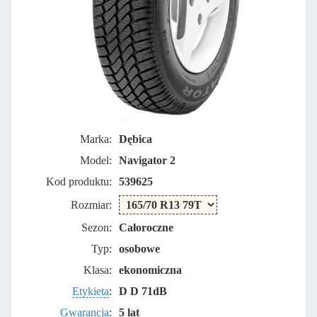
Marka:
Dębica
Model:
Navigator 2
Kod produktu:
539625
Rozmiar:
Sezon:
Całoroczne
Typ:
osobowe
Klasa:
ekonomiczna
Etykieta
:
D D 71dB
Gwarancja
:
5 lat