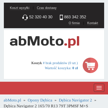
Koszt wysyłki
|
Czas dostawy
52 320 40 30
883 342 352
O firmie
|
Kontakt
Koszyk
# brak produktów (0 szt.)
Wartość koszyka:
0 zł
Nawig
abMoto.pl
Opony Dębica
Dębica Navigator 2
Dębica Navigator 2 165/70 R13 79T 3PMSF M+S