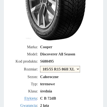
Marka:
Cooper
Model:
Discoverer All Season
Kod produktu:
S680495
Rozmiar:
Sezon:
Całoroczne
Typ:
terenowe
Klasa:
średnia
Etykieta
:
C B 72dB
Gwarancja
:
2 lata