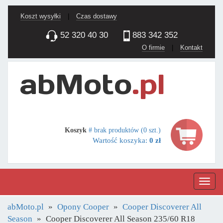
Koszt wysyłki
|
Czas dostawy
52 320 40 30
883 342 352
O firmie
|
Kontakt
Koszyk
# brak produktów (0 szt.)
Wartość koszyka:
0 zł
Nawig
abMoto.pl
Opony Cooper
Cooper Discoverer All
Season
Cooper Discoverer All Season 235/60 R18