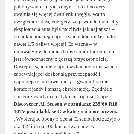
pokonywanie, a tym samym – do atmosfery
uwalnia się więcej dwutlenku węgla. Warto
uwzględnić klasę energetyczną swoich opon, aby
eksploatacja auta była możliwie jak najtańsza –
do pokonania tego oporu samochód może spalić
nawet 1/5 paliwa więcej! Co ważne – w
innowacyjnych oponach niski opór toczenia nie
jest równoznaczny z gorszą przyczepnością.
Dostępne są modele opon wykonane z mieszanki
zapewniającej doskonałą przyczepność i
najmniejsze możliwe opory – gwarantują one
komfort jazdy i tańszą eksploatację. Zgodnie z
opisem zawartym na etykiecie, opona Cooper
Discoverer All Season w rozmiarze 235/60 R18
107V posiada klasę C w kategorii opór toczenia
. Wybierając opony z oceną C, samochód zużyje o
ok. 0,2 litra na 100 km paliwa mniej w
porównaniu z oponami klasy E.