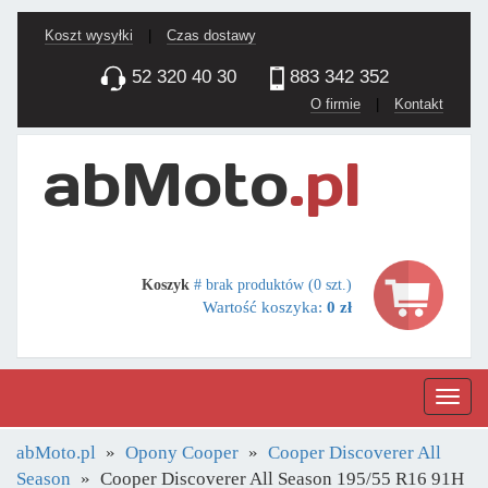
Koszt wysyłki
|
Czas dostawy
52 320 40 30
883 342 352
O firmie
|
Kontakt
Koszyk
# brak produktów (0 szt.)
Wartość koszyka:
0 zł
Nawig
abMoto.pl
Opony Cooper
Cooper Discoverer All
Season
Cooper Discoverer All Season 195/55 R16 91H