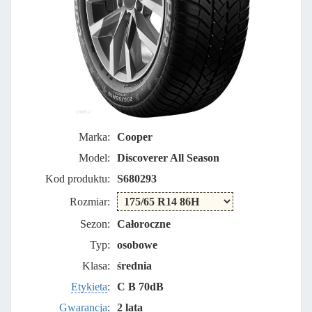
Marka:
Cooper
Model:
Discoverer All Season
Kod produktu:
S680293
Rozmiar:
Sezon:
Całoroczne
Typ:
osobowe
Klasa:
średnia
Etykieta
:
C B 70dB
Gwarancja
:
2 lata