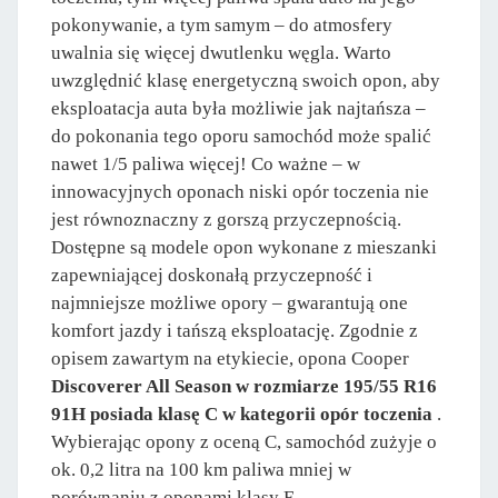
pokonywanie, a tym samym – do atmosfery
uwalnia się więcej dwutlenku węgla. Warto
uwzględnić klasę energetyczną swoich opon, aby
eksploatacja auta była możliwie jak najtańsza –
do pokonania tego oporu samochód może spalić
nawet 1/5 paliwa więcej! Co ważne – w
innowacyjnych oponach niski opór toczenia nie
jest równoznaczny z gorszą przyczepnością.
Dostępne są modele opon wykonane z mieszanki
zapewniającej doskonałą przyczepność i
najmniejsze możliwe opory – gwarantują one
komfort jazdy i tańszą eksploatację. Zgodnie z
opisem zawartym na etykiecie, opona Cooper
Discoverer All Season w rozmiarze 195/55 R16
91H posiada klasę C w kategorii opór toczenia
.
Wybierając opony z oceną C, samochód zużyje o
ok. 0,2 litra na 100 km paliwa mniej w
porównaniu z oponami klasy E.