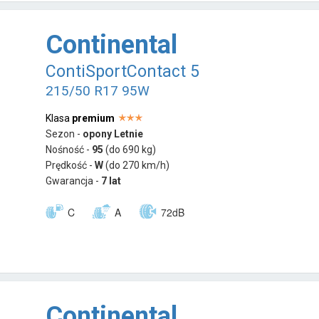
Continental
ContiSportContact 5
215/50 R17 95W
Klasa
premium
Sezon -
opony Letnie
Nośność -
95
(do 690 kg)
Prędkość -
W
(do 270 km/h)
Gwarancja -
7 lat
C
A
72dB
Continental