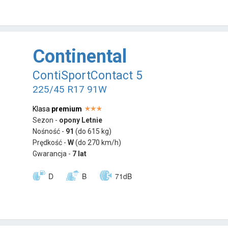
Continental
ContiSportContact 5
225/45 R17 91W
Klasa
premium
Sezon -
opony Letnie
Nośność -
91
(do 615 kg)
Prędkość -
W
(do 270 km/h)
Gwarancja -
7 lat
D
B
71dB