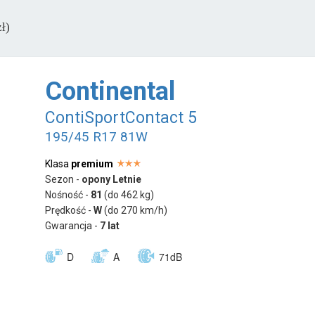
ł)
Continental
ContiSportContact 5
195/45 R17 81W
Klasa
premium
Sezon -
opony Letnie
Nośność -
81
(do 462 kg)
Prędkość -
W
(do 270 km/h)
Gwarancja -
7 lat
D
A
71dB