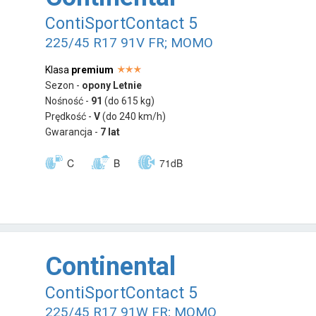
ContiSportContact 5
225/45 R17 91V FR; MOMO
Klasa
premium
Sezon -
opony Letnie
Nośność -
91
(do 615 kg)
Prędkość -
V
(do 240 km/h)
Gwarancja -
7 lat
C
B
71dB
Continental
ContiSportContact 5
225/45 R17 91W FR; MOMO