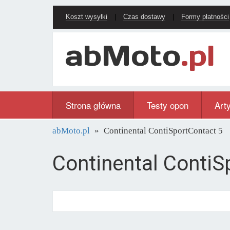
Koszt wysyłki
|
Czas dostawy
|
Formy płatności
Strona główna
Testy opon
Art
abMoto.pl
Continental ContiSportContact 5
Continental ContiS