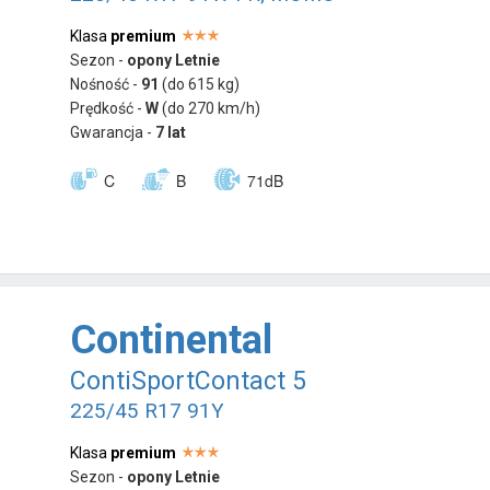
Klasa
premium
Sezon -
opony Letnie
Nośność -
91
(do 615 kg)
Prędkość -
W
(do 270 km/h)
Gwarancja -
7 lat
C
B
71dB
Continental
ContiSportContact 5
225/45 R17 91Y
Klasa
premium
Sezon -
opony Letnie