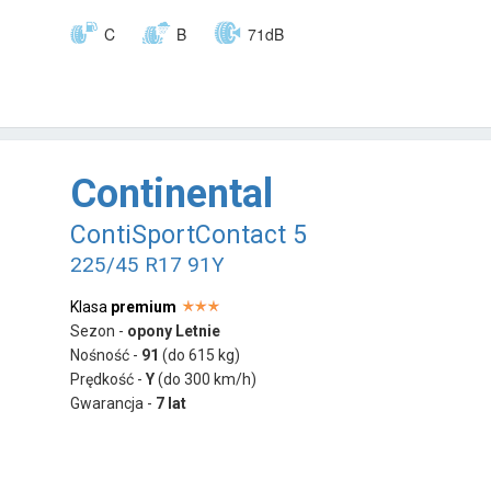
C
B
71dB
Continental
ContiSportContact 5
225/45 R17 91Y
Klasa
premium
Sezon -
opony Letnie
Nośność -
91
(do 615 kg)
Prędkość -
Y
(do 300 km/h)
Gwarancja -
7 lat