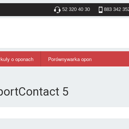
52 320 40 30
883 342 35
ykuły o oponach
Porównywarka opon
portContact 5