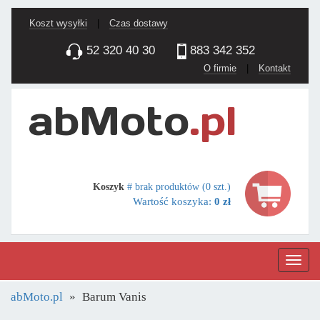
Koszt wysyłki
|
Czas dostawy
52 320 40 30
883 342 352
O firmie
|
Kontakt
Koszyk
# brak produktów (0 szt.)
Wartość koszyka:
0 zł
Nawig
abMoto.pl
Barum Vanis