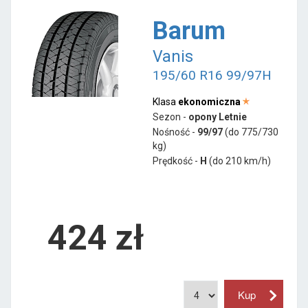
Barum
Vanis
195/60 R16 99/97H
Klasa
ekonomiczna
Sezon -
opony Letnie
Nośność -
99/97
(do 775/730
kg)
Prędkość -
H
(do 210 km/h)
424 zł