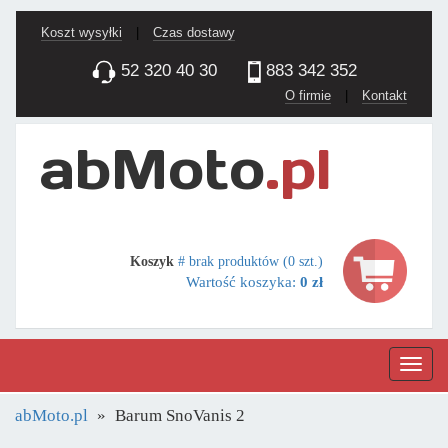
Koszt wysyłki
|
Czas dostawy
52 320 40 30
883 342 352
O firmie
|
Kontakt
Koszyk
# brak produktów (0 szt.)
Wartość koszyka:
0 zł
Nawig
abMoto.pl
Barum SnoVanis 2