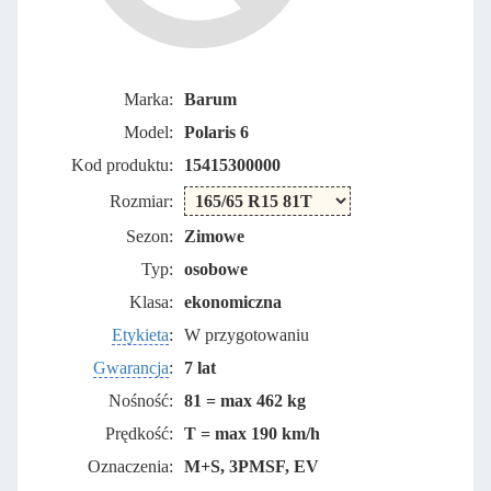
Marka:
Barum
Model:
Polaris 6
Kod produktu:
15415300000
Rozmiar:
Sezon:
Zimowe
Typ:
osobowe
Klasa:
ekonomiczna
Etykieta
:
W przygotowaniu
Gwarancja
:
7 lat
Nośność:
81 = max 462 kg
Prędkość:
T = max 190 km/h
Oznaczenia:
M+S, 3PMSF, EV