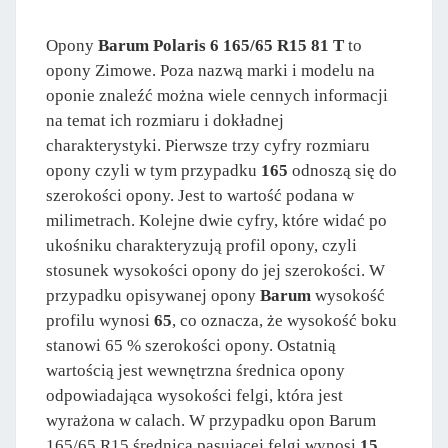
Opony
Barum Polaris 6 165/65 R15 81 T
to
opony Zimowe. Poza nazwą marki i modelu na
oponie znaleźć można wiele cennych informacji
na temat ich rozmiaru i dokładnej
charakterystyki. Pierwsze trzy cyfry rozmiaru
opony czyli w tym przypadku
165
odnoszą się do
szerokości opony. Jest to wartość podana w
milimetrach. Kolejne dwie cyfry, które widać po
ukośniku charakteryzują profil opony, czyli
stosunek wysokości opony do jej szerokości. W
przypadku opisywanej opony
Barum
wysokość
profilu wynosi
65
, co oznacza, że wysokość boku
stanowi 65 % szerokości opony. Ostatnią
wartością jest wewnętrzna średnica opony
odpowiadająca wysokości felgi, która jest
wyrażona w calach. W przypadku opon Barum
165/65 R15 średnica pasujacej felgi wynosi
15