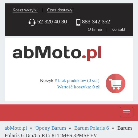
Koszt wysyłki
|
Czas dostawy
52 320 40 30
883 342 352
O firmie
|
Kontakt
Koszyk
# brak produktów (0 szt.)
Wartość koszyka:
0 zł
Nawig
abMoto.pl
Opony Barum
Barum Polaris 6
Barum
Polaris 6 165/65 R15 81T M+S 3PMSF EV