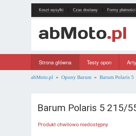
Koszt wysyłki
|
Czas dostawy
|
Formy płatności
Strona główna
Testy opon
Art
abMoto.pl
Opony Barum
Barum Polaris 5
Barum Polaris 5 215/5
Produkt chwilowo niedostępny