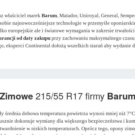
az właściciel marek
Barum
, Matador, Uniroyal, General, Sempe
sobie najnowocześniejsze technologie w przemyśle oponiarski
ylko europejskie ale i światowe wymagania w zakresie trwałośc
arancji od daty zakupu
przy zachowaniu maksymalnego czasu e
go, eksperci Continental dołożą wszelkich starań aby wydanie d
 Zimowe
215/55 R17 firmy
Baru
y średnia dobowa temperatura powietrza wynosi mniej niż 7°
usznie dokonuje wymiany dla większego bezpieczeństwa i komf
 twardnienie w niskich temperaturach. Oprócz tego, opony zimo