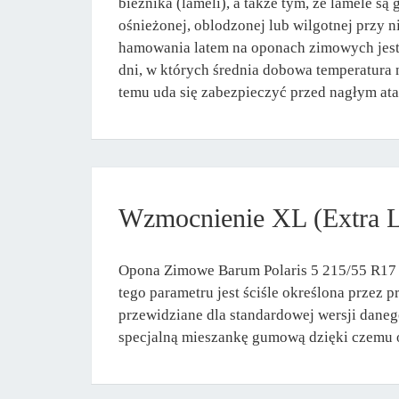
bieżnika (lameli), a także tym, że lamele s
ośnieżonej, oblodzonej lub wilgotnej przy
hamowania latem na oponach zimowych jest
dni, w których średnia dobowa temperatura n
temu uda się zabezpieczyć przed nagłym at
Wzmocnienie XL (Extra 
Opona Zimowe Barum Polaris 5 215/55 R17 p
tego parametru jest ściśle określona przez
przewidziane dla standardowej wersji dane
specjalną mieszankę gumową dzięki czemu op