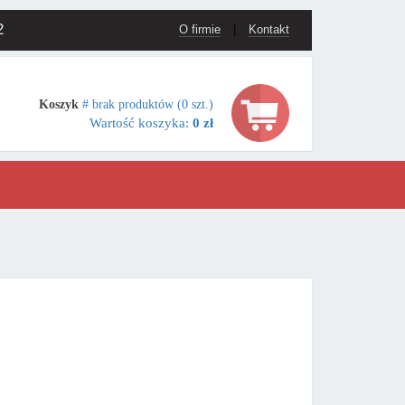
2
O firmie
|
Kontakt
Koszyk
# brak produktów (0 szt.)
Wartość koszyka:
0 zł