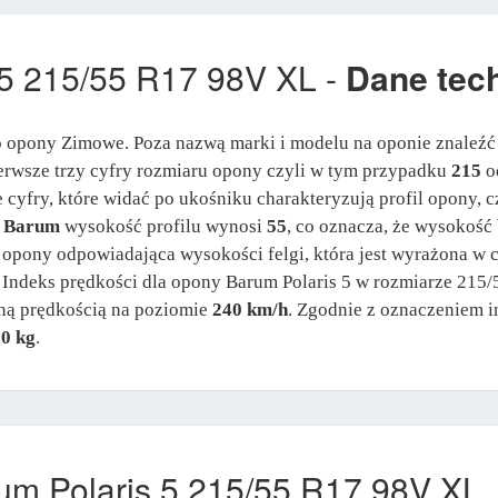
5 215/55 R17 98V XL -
Dane tec
 opony Zimowe. Poza nazwą marki i modelu na oponie znaleźć
Pierwsze trzy cyfry rozmiaru opony czyli w tym przypadku
215
od
 cyfry, które widać po ukośniku charakteryzują profil opony, c
y
Barum
wysokość profilu wynosi
55
, co oznacza, że wysokość
ca opony odpowiadająca wysokości felgi, która jest wyrażona 
. Indeks prędkości dla opony Barum Polaris 5 w rozmiarze 215/
ną prędkością na poziomie
240 km/h
. Zgodnie z oznaczeniem 
0 kg
.
m Polaris 5 215/55 R17 98V XL