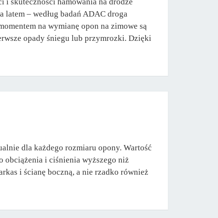
ści i skuteczności hamowania na drodze
nia latem – według badań ADAC droga
m momentem na wymianę opon na zimowe są
ierwsze opady śniegu lub przymrozki. Dzięki
ualnie dla każdego rozmiaru opony. Wartość
 obciążenia i ciśnienia wyższego niż
kas i ścianę boczną, a nie rzadko również