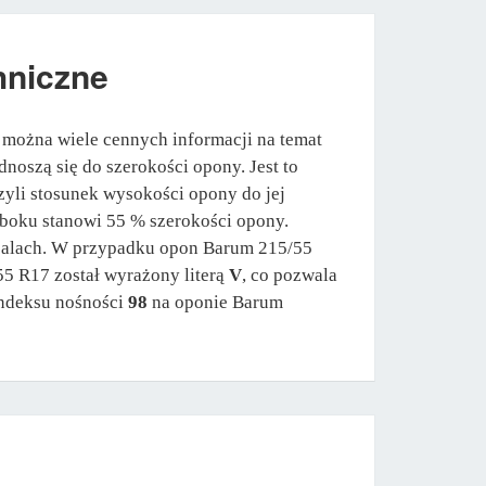
hniczne
 można wiele cennych informacji na temat
noszą się do szerokości opony. Jest to
zyli stosunek wysokości opony do jej
 boku stanowi 55 % szerokości opony.
w calach. W przypadku opon Barum 215/55
55 R17 został wyrażony literą
V
, co pozwala
indeksu nośności
98
na oponie Barum