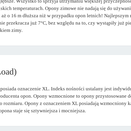
ą głębsze. Wszystko to sprzyja utrzymaniu większej przyczepno
 niskich temperaturach. Opony zimowe nie nadają się do używa
 aż o 16 m dłuższa niż w przypadku opon letnich! Najlepszy
ie przekracza już 7°C, bez względu na to, czy wystąpiły już p
akiem zimy.
Load)
osiada oznaczenie XL. Indeks nośności ustalany jest indywid
 producenta opon. Opony wzmocnione to opony przystosowane do
go rozmiaru. Opony z oznaczeniem XL posiadają wzmocniony kar
ona staje się sztywniejsza i mocniejsza.