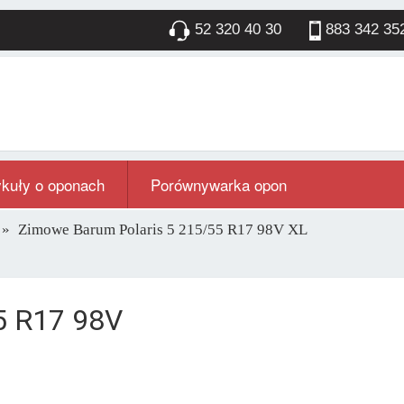
52 320 40 30
883 342 35
ykuły o oponach
Porównywarka opon
Zimowe Barum Polaris 5 215/55 R17 98V XL
5 R17 98V