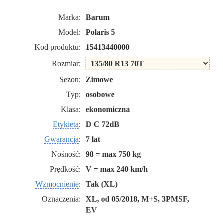
Marka:
Barum
Model:
Polaris 5
Kod produktu:
15413440000
Rozmiar:
Sezon:
Zimowe
Typ:
osobowe
Klasa:
ekonomiczna
Etykieta
:
D C 72dB
Gwarancja
:
7 lat
Nośność:
98 = max 750 kg
Prędkość:
V = max 240 km/h
Wzmocnienie
:
Tak (XL)
Oznaczenia:
XL, od 05/2018, M+S, 3PMSF,
EV