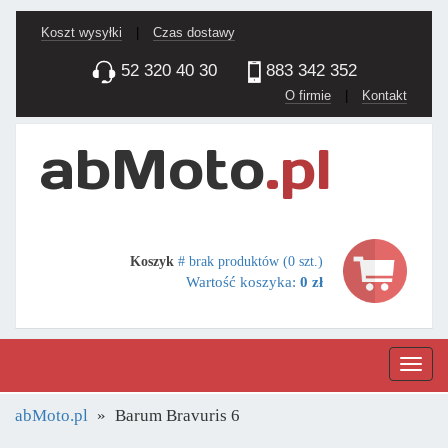
Koszt wysyłki
|
Czas dostawy
52 320 40 30
883 342 352
O firmie
|
Kontakt
Koszyk
# brak produktów (0 szt.)
Wartość koszyka:
0 zł
Nawig
abMoto.pl
Barum Bravuris 6