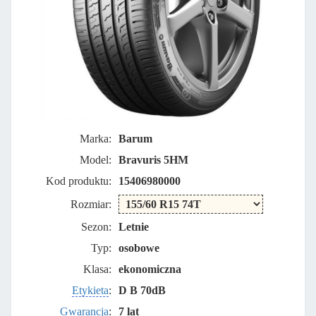
Marka:
Barum
Model:
Bravuris 5HM
Kod produktu:
15406980000
Rozmiar:
Sezon:
Letnie
Typ:
osobowe
Klasa:
ekonomiczna
Etykieta
:
D B 70dB
Gwarancja
:
7 lat