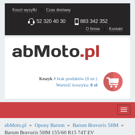
Koszt wysyłki
|
Czas dostawy
52 320 40 30
883 342 352
O firmie
|
Kontakt
Koszyk
# brak produktów (0 szt.)
Wartość koszyka:
0 zł
Nawig
abMoto.pl
Opony Barum
Barum Bravuris 5HM
Barum Bravuris 5HM 155/60 R15 74T EV