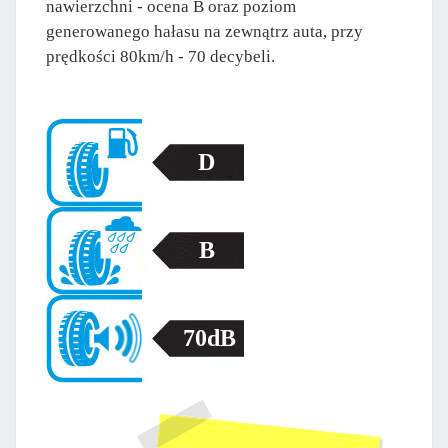
nawierzchni - ocena B oraz poziom
generowanego hałasu na zewnątrz auta, przy
prędkości 80km/h - 70 decybeli.
D
B
70dB