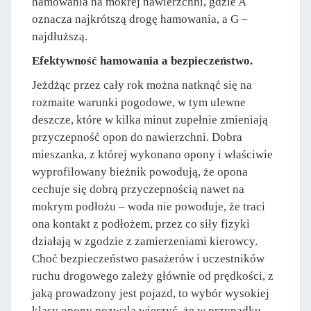
hamowania na mokrej nawierzchni, gdzie A
oznacza najkrótszą drogę hamowania, a G –
najdłuższą.
Efektywność hamowania a bezpieczeństwo.
Jeżdżąc przez cały rok można natknąć się na
rozmaite warunki pogodowe, w tym ulewne
deszcze, które w kilka minut zupełnie zmieniają
przyczepność opon do nawierzchni. Dobra
mieszanka, z której wykonano opony i właściwie
wyprofilowany bieżnik powodują, że opona
cechuje się dobrą przyczepnością nawet na
mokrym podłożu – woda nie powoduje, że traci
ona kontakt z podłożem, przez co siły fizyki
działają w zgodzie z zamierzeniami kierowcy.
Choć bezpieczeństwo pasażerów i uczestników
ruchu drogowego zależy głównie od prędkości, z
jaką prowadzony jest pojazd, to wybór wysokiej
klasy opony pozwala wierzyć, że w przypadku