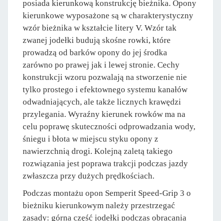
posiada kierunkową konstrukcję bieżnika. Opony
kierunkowe wyposażone są w charakterystyczny
wzór bieżnika w kształcie litery V. Wzór tak
zwanej jodełki budują skośne rowki, które
prowadzą od barków opony do jej środka
zarówno po prawej jak i lewej stronie. Cechy
konstrukcji wzoru pozwalają na stworzenie nie
tylko prostego i efektownego systemu kanałów
odwadniających, ale także licznych krawędzi
przylegania. Wyraźny kierunek rowków ma na
celu poprawę skuteczności odprowadzania wody,
śniegu i błota w miejscu styku opony z
nawierzchnią drogi. Kolejną zaletą takiego
rozwiązania jest poprawa trakcji podczas jazdy
zwłaszcza przy dużych prędkościach.
Podczas montażu opon Semperit Speed-Grip 3 o
bieżniku kierunkowym należy przestrzegać
zasady: górna część jodełki podczas obracania