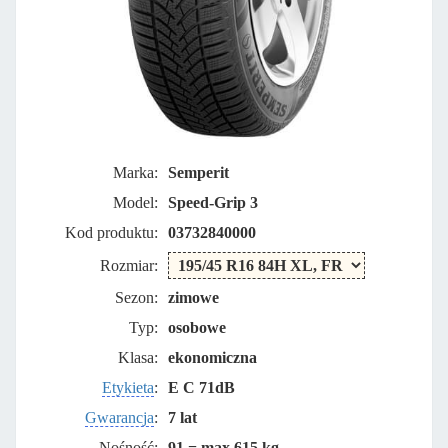
Marka:
Semperit
Model:
Speed-Grip 3
Kod produktu:
03732840000
Rozmiar:
Sezon:
zimowe
Typ:
osobowe
Klasa:
ekonomiczna
Etykieta
:
E C 71dB
Gwarancja
:
7 lat
Nośność:
91 = max 615 kg