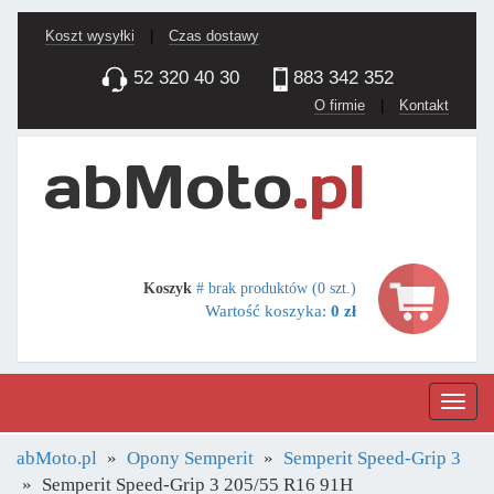
Koszt wysyłki
|
Czas dostawy
52 320 40 30
883 342 352
O firmie
|
Kontakt
Koszyk
# brak produktów (0 szt.)
Wartość koszyka:
0 zł
Nawig
abMoto.pl
Opony Semperit
Semperit Speed-Grip 3
Semperit Speed-Grip 3 205/55 R16 91H