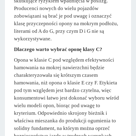
skutkujące ryzykiem wpadnięcia w poślizg.
Producenci nowych do wielu pojazdów
zobowiązani są brać je pod uwagę i oznaczyć
klasę przyczepności opony na mokrym podłożu,
literami od A do G, przy czym D i G nie są
wykorzystywane.
Dlaczego warto wybrać oponę klasy C?
Opona w klasie C pod względem efektywności
hamowania na mokrej nawierzchni będzie
charakteryzowała się krótszym czasem
hamowania, niż opona o klasie E czy F. Etykieta
pod tym względem jest bardzo czytelna, więc
konsumentowi łatwo jest dokonać wyboru wśród
wielu modeli opon, biorąc pod uwagę to
kryterium. Odpowiednio skrojony bieżnik i
właściwa mieszanka do produkcji ogumienia to
solidny fundament, na którym można oprzeć
bezpieczeństwo jazdy w trudnych warunkach.