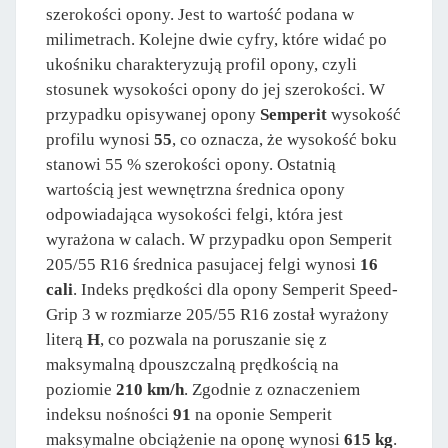
szerokości opony. Jest to wartość podana w
milimetrach. Kolejne dwie cyfry, które widać po
ukośniku charakteryzują profil opony, czyli
stosunek wysokości opony do jej szerokości. W
przypadku opisywanej opony
Semperit
wysokość
profilu wynosi
55
, co oznacza, że wysokość boku
stanowi 55 % szerokości opony. Ostatnią
wartością jest wewnętrzna średnica opony
odpowiadająca wysokości felgi, która jest
wyrażona w calach. W przypadku opon Semperit
205/55 R16 średnica pasujacej felgi wynosi
16
cali
. Indeks prędkości dla opony Semperit Speed-
Grip 3 w rozmiarze 205/55 R16 został wyrażony
literą
H
, co pozwala na poruszanie się z
maksymalną dpouszczalną prędkością na
poziomie
210 km/h
. Zgodnie z oznaczeniem
indeksu nośności
91
na oponie Semperit
maksymalne obciążenie na oponę wynosi
615 kg
.