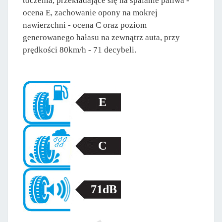
toczenia, przekładające się na spalanie paliwa -
ocena E, zachowanie opony na mokrej
nawierzchni - ocena C oraz poziom
generowanego hałasu na zewnątrz auta, przy
prędkości 80km/h - 71 decybeli.
E
C
71dB