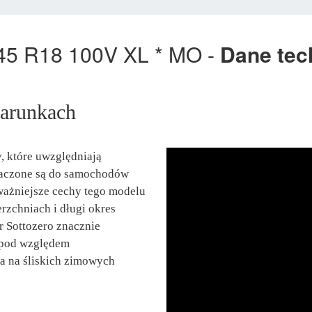
5/45 R18 100V XL * MO -
Dane tec
arunkach
 które uwzględniają
znaczone są do samochodów
ważniejsze cechy tego modelu
zchniach i długi okres
r Sottozero znacznie
 pod względem
a na śliskich zimowych