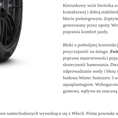
Kierunkowy wzór bieżnika za
kontaktowej i dobrą stabilno
błocie pośniegowym. Zoptym
generowany przez opony Wint
poprawia komfort jazdy.
Bloki o podwójnej konstrukcj
przyczepność na śniegu.
Zwi
poprawę manewrowości pojazd
skuteczność hamowania. Dwa
odprowadzanie wody i błota
budowa Winter Sottozero 3 w
aquaplaningiem. Wzbogacona
gumowa, wpływa na znaczną 
opon samochodowych wywodząca się z Włoch. Firma powstała w 