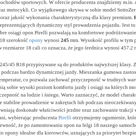
chodów sportowych. W ofercie producenta znajdziemy m.in. o
z motocykli. Co wyjątkowego skrywa w sobie model SottoZero
 oraz jakość wykonania charakterystyczną dla klasy premium.
eprezentujących dynamiczny styl prowadzenia pojazdu. Jest to
obre osiągi opon Pirelli pozwalają na komfortowe podróżowani
18 szerokość
opony
wynosi
245
mm. Wysokość profilu w tym p
 w rozmiarze 18 cali co oznacza, że jego średnica wynosi 457.2
245/45 R18 przypisywane są do produktów najwyższej klasy. 
 podczas bardzo dynamicznej jazdy. Mieszanka gumowa zasto
temperatur, co pozwala zachować przyczepność w trudnych wa
ią sobie wysoki poziom komfortu jazdy i osiągi na których mo
czepność na lodzie i śniegu. Warto zaznaczyć, że model charak
uje stabilne prowadzenie w zakrętach lub podczas nieoczekiwa
wniają doskonałe właściwości jezdne oraz zachowanie trakcji w
hni, wybierając producenta
Pirelli
otrzymujemy ogumienie, któr
wność, że po zamontowaniu opon na felgi 18 naszego samochodu
to opony idealne dla kierowców, uznających za priorytet bezpi