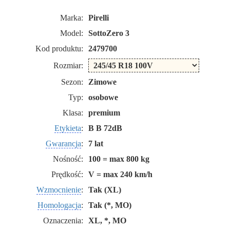
Marka:
Pirelli
Model:
SottoZero 3
Kod produktu:
2479700
Rozmiar:
Sezon:
Zimowe
Typ:
osobowe
Klasa:
premium
Etykieta
:
B B 72dB
Gwarancja
:
7 lat
Nośność:
100 = max 800 kg
Prędkość:
V = max 240 km/h
Wzmocnienie
:
Tak (XL)
Homologacja
:
Tak (*, MO)
Oznaczenia:
XL, *, MO