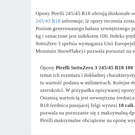
Opony Pirelli 245/45 R18 oferują doskonałe o
245/45 R18
informuje, iż opory toczenia zost
Poziom generowanego hałasu zewnętrznego prz
kg i oznaczone jest indeksem 100. Indeks pręd
SottoZero 3 spełnia wymagania Unii Europejs
Mountain SnowFlake) i pozwala poruszać na t
Opony
Pirelli SottoZero 3 245/45 R18 100
temat ich rozmiaru i dokładnej charakterys
to wartość podana w milimetrach. Kolejne dw
szerokości. W przypadku opisywanej opon
Ostatnią wartością jest wewnętrzna średnic
R18 średnica pasujacej felgi wynosi
18 cali
pozwala na poruszanie się z maksymalną d
Pirelli maksymalne obciążenie na oponę wy