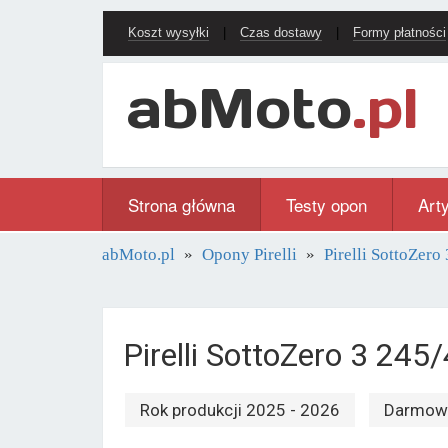
Koszt wysyłki
|
Czas dostawy
|
Formy płatności
Strona główna
Testy opon
Art
abMoto.pl
Opony Pirelli
Pirelli SottoZero 
Pirelli SottoZero 3 24
Rok produkcji 2025 - 2026
Darmowa