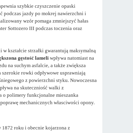
pewnia szybkie czyszczenie opaski
ść podczas jazdy po mokrej nawierzchni i
alizowany wzór pomaga zmniejszyć hałas
er Sottozero III podczas toczenia oraz
i w kształcie strzałki gwarantują maksymalną
ększona gęstość lameli
wpływa natomiast na
u na suchym asfalcie, a także zwiększa
 szerokie rowki odpływowe usprawniają
 śniegowego z powierzchni styku. Nowoczesna
pływa na skuteczniość walki z
 o polimery funkcjonalne mieszanka
poprawę mechanicznych własciwości opony.
1872 roku i obecnie kojarzona z