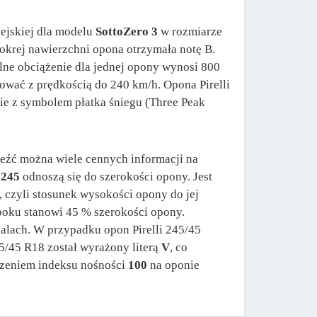
pejskiej dla modelu
SottoZero 3
w rozmiarze
mokrej nawierzchni opona otrzymała notę B.
ne obciążenie dla jednej opony wynosi 800
óżować z prędkością do 240 km/h. Opona Pirelli
ie z symbolem płatka śniegu (Three Peak
eźć można wiele cennych informacji na
u
245
odnoszą się do szerokości opony. Jest
, czyli stosunek wysokości opony do jej
boku stanowi 45 % szerokości opony.
calach. W przypadku opon Pirelli 245/45
45/45 R18 został wyrażony literą
V
, co
czeniem indeksu nośności
100
na oponie