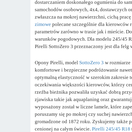
dostarczaniem doskonałego ogumienia do samo
samochodów osobowych, 4x4, dostawczych ora
zwłaszcza na mokrej nawierzchni, cichą pracę
zimowe
polecane szczególnie dla kierowców r
parametrów zarówno w trasie jak i mieście. D
warunków pogodowych. Dla modelu 245/45 R
Pirelli SottoZero 3 przeznaczony jest dla felg
Opony Pirelli, model
SottoZero 3
w rozmiarze 
komfortowe i bezpieczne podróżowanie nawet
optymalną elastyczność w szerokim zakresie 
oczekiwania większości kierowców, którzy cen
rzeźba bieżnika pozwaliła uzyskać dobrą przy
zjawiska takie jak aquaplaning oraz gwarant
wyposażony został w liczne lamele, które zape
poruszamy się po mokrej czy suchej nawierzc
gromadzone od 1872 roku. Zyskujemy także pe
cenionej na całym świecie.
Pirelli 245/45 R18