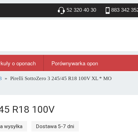
52 320 40 30
883 342 35
ykuły o oponach
Porównywarka opon
3
Pirelli SottoZero 3 245/45 R18 100V XL * MO
5/45 R18 100V
 wysyłka
Dostawa 5-7 dni