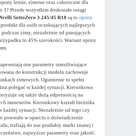
pony letnie, zimowe oraz całoroczne dla
 3? Przede wszystkim doskonałe osiągi
Pirelli SottoZero 3 245/45 R18
są to
opony
 produkt dla osób oczekujących najlepszych
e podczas zimy, niezależnie od panujących
rzypadku to 45% szerokości. Wariant opony
 mm.
Zapewniają one parametry umożliwiające
sowana do konstrukcji modelu zachowuje
runkach zimowych. Ogumienie to spełni
żna polegać w każdej sytuacji. Kierunkowa
teryzuje się także dużą odpornością na
nych manewrów. Kierunkowy kształt bieżnika
 każdej sytuacji. Niezależnie od tego czy
e powstało w oparciu o doświadczenie
, trafiają do nas produkty marki znanej i
eczeństwo, najwyższe parametry oraz jakość.