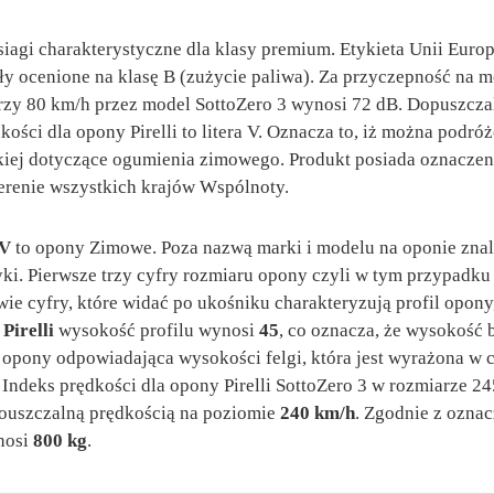
siagi charakterystyczne dla klasy premium. Etykieta Unii Euro
ały ocenione na klasę B (zużycie paliwa). Za przyczepność na 
y 80 km/h przez model SottoZero 3 wynosi 72 dB. Dopuszczal
kości dla opony Pirelli to litera V. Oznacza to, iż można podr
kiej dotyczące ogumienia zimowego. Produkt posiada oznaczen
erenie wszystkich krajów Wspólnoty.
 V
to opony Zimowe. Poza nazwą marki i modelu na oponie znal
tyki. Pierwsze trzy cyfry rozmiaru opony czyli w tym przypadk
ie cyfry, które widać po ukośniku charakteryzują profil opony
y
Pirelli
wysokość profilu wynosi
45
, co oznacza, że wysokość 
a opony odpowiadająca wysokości felgi, która jest wyrażona w 
. Indeks prędkości dla opony Pirelli SottoZero 3 w rozmiarze 2
pouszczalną prędkością na poziomie
240 km/h
. Zgodnie z ozna
nosi
800 kg
.