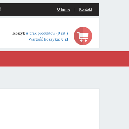
2
O firmie
|
Kontakt
Koszyk
# brak produktów (0 szt.)
Wartość koszyka:
0 zł