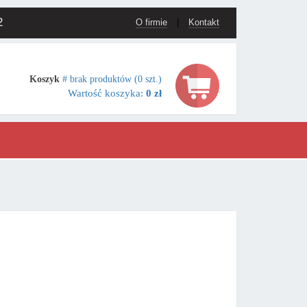
2
O firmie
|
Kontakt
Koszyk
# brak produktów (0 szt.)
Wartość koszyka:
0 zł