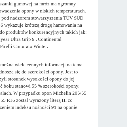
ieszanki gumowej na mróz ma ogromny
owadzenia opony w niskich temperaturach.
h pod nadzorem stowarzyszenia TÜV SÜD
n 6 wykazuje krótszą drogę hamowania na
do produktów konkurencyjnych takich jak:
year Ultra Grip 9 , Continental
irelli Cinturato Winter.
można wiele cennych informacji na temat
noszą się do szerokości opony. Jest to
zyli stosunek wysokości opony do jej
ść boku stanowi 55 % szerokości opony.
 calach. W przypadku opon Michelin 205/55
/55 R16 został wyrażony literą
H
, co
czeniem indeksu nośności
91
na oponie