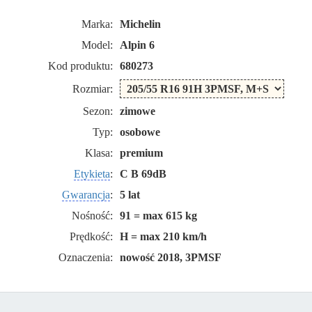
Marka:
Michelin
Model:
Alpin 6
Kod produktu:
680273
Rozmiar:
Sezon:
zimowe
Typ:
osobowe
Klasa:
premium
Etykieta
:
C B 69dB
Gwarancja
:
5 lat
Nośność:
91 = max 615 kg
Prędkość:
H = max 210 km/h
Oznaczenia:
nowość 2018, 3PMSF