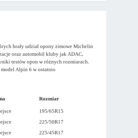
órych brały udział opony zimowe Michelin
izacje oraz automobil kluby jak ADAC,
yniki testów opon w różnych rozmiarach.
 model Alpin 6 w ostatnio
na
Rozmiar
iejsce
195/65R15
iejsce
225/50R17
iejsce
225/45R17