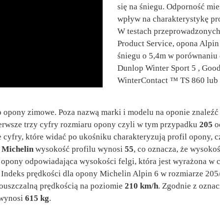
się na śniegu. Odporność m
wpływ na charakterystykę pr
W testach przeprowadzonyc
Product Service, opona Alpi
śniegu o 5,4m w porównaniu 
Dunlop Winter Sport 5 , Good
WinterContact ™ TS 860 lub P
o opony zimowe. Poza nazwą marki i modelu na oponie znaleźć 
Pierwsze trzy cyfry rozmiaru opony czyli w tym przypadku
205
od
 cyfry, które widać po ukośniku charakteryzują profil opony, c
y
Michelin
wysokość profilu wynosi
55
, co oznacza, że wysoko
a opony odpowiadająca wysokości felgi, która jest wyrażona w
. Indeks prędkości dla opony Michelin Alpin 6 w rozmiarze 205
pouszczalną prędkością na poziomie
210 km/h
. Zgodnie z ozna
 wynosi
615 kg
.