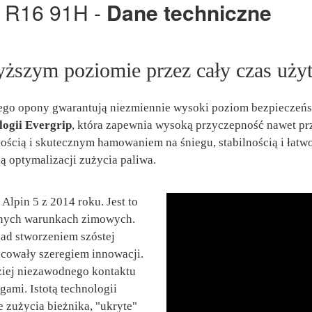
5 R16 91H -
Dane techniczne
ższym poziomie przez cały czas uży
 jego opony gwarantują niezmiennie wysoki poziom bezpieczeń
logii Evergrip
, która zapewnia wysoką przyczepność nawet pr
ością i skutecznym hamowaniem na śniegu, stabilnością i łatwo
 optymalizacji zużycia paliwa.
Alpin 5 z 2014 roku. Jest to
dnych warunkach zimowych.
ad stworzeniem szóstej
wocowały szeregiem innowacji.
ziej niezawodnego kontaktu
ami. Istotą technologii
 zużycia bieżnika, "ukryte"