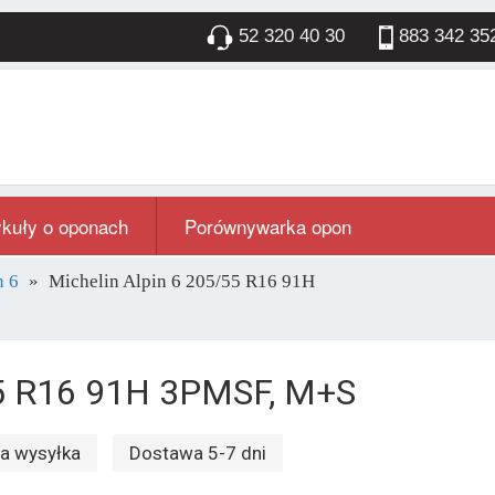
52 320 40 30
883 342 35
ykuły o oponach
Porównywarka opon
n 6
Michelin Alpin 6 205/55 R16 91H
55 R16 91H 3PMSF, M+S
 wysyłka
Dostawa 5-7 dni