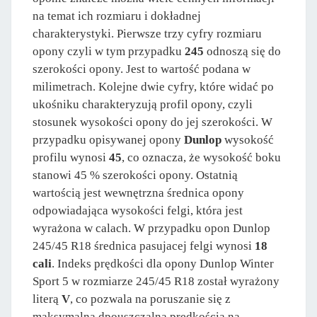
na temat ich rozmiaru i dokładnej
charakterystyki. Pierwsze trzy cyfry rozmiaru
opony czyli w tym przypadku
245
odnoszą się do
szerokości opony. Jest to wartość podana w
milimetrach. Kolejne dwie cyfry, które widać po
ukośniku charakteryzują profil opony, czyli
stosunek wysokości opony do jej szerokości. W
przypadku opisywanej opony
Dunlop
wysokość
profilu wynosi
45
, co oznacza, że wysokość boku
stanowi 45 % szerokości opony. Ostatnią
wartością jest wewnętrzna średnica opony
odpowiadająca wysokości felgi, która jest
wyrażona w calach. W przypadku opon Dunlop
245/45 R18 średnica pasujacej felgi wynosi
18
cali
. Indeks prędkości dla opony Dunlop Winter
Sport 5 w rozmiarze 245/45 R18 został wyrażony
literą
V
, co pozwala na poruszanie się z
maksymalną dpouszczalną prędkością na