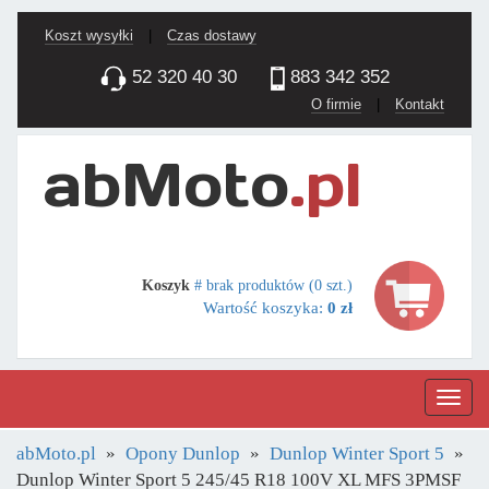
Koszt wysyłki
|
Czas dostawy
52 320 40 30
883 342 352
O firmie
|
Kontakt
Koszyk
# brak produktów (0 szt.)
Wartość koszyka:
0 zł
Nawig
abMoto.pl
Opony Dunlop
Dunlop Winter Sport 5
Dunlop Winter Sport 5 245/45 R18 100V XL MFS 3PMSF